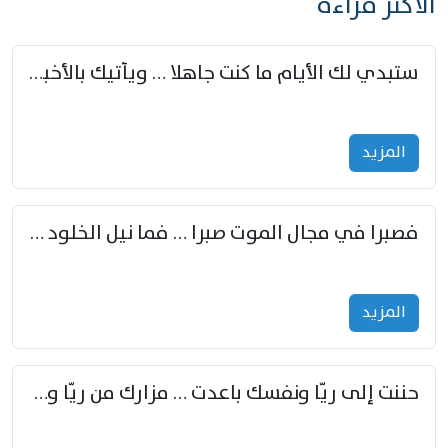
الأكثر قراءة
ستبدي لك الأيام ما كنت جاهلا … ويأتيك بالأخبار من لم تزوّد
المزید
فصبرا في مجال الموت صبرا … فما نيل الخلود بمستطاع
المزید
حننت إلى ريّا ونفسك باعدت … مزارك من ريّا وشعباكما معا