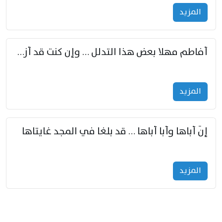
المزید
أفاطم مهلا بعض هذا التدلل … وإن كنت قد أزمعت صرمي فأجملي
المزید
إنّ أباها وأبا أباها … قد بلغا في المجد غايتاها
المزید