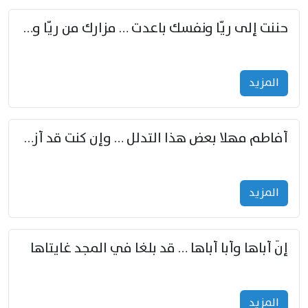
حننت إلى ريّا ونفسك باعدت … مزارك من ريّا وشعباكما معا
المزید
أفاطم مهلا بعض هذا التدلل … وإن كنت قد أزمعت صرمي فأجملي
المزید
إنّ أباها وأبا أباها … قد بلغا في المجد غايتاها
المزید