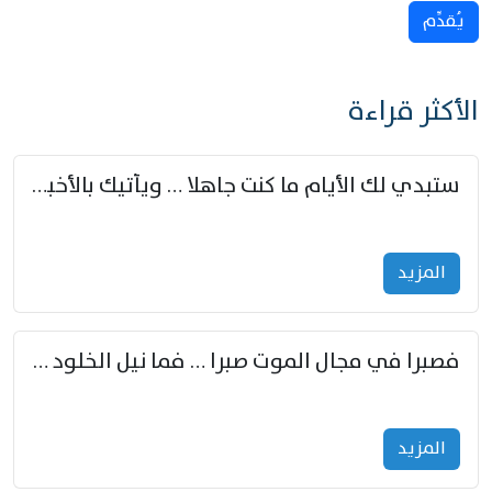
يُقدِّم
الأكثر قراءة
ستبدي لك الأيام ما كنت جاهلا … ويأتيك بالأخبار من لم تزوّد
المزید
فصبرا في مجال الموت صبرا … فما نيل الخلود بمستطاع
المزید