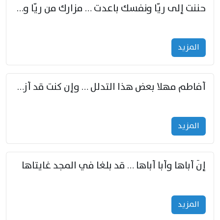
حننت إلى ريّا ونفسك باعدت … مزارك من ريّا وشعباكما معا
المزید
أفاطم مهلا بعض هذا التدلل … وإن كنت قد أزمعت صرمي فأجملي
المزید
إنّ أباها وأبا أباها … قد بلغا في المجد غايتاها
المزید