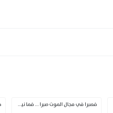
زوّد
فصبرا في مجال الموت صبرا … فما نيل الخلود بمستطاع