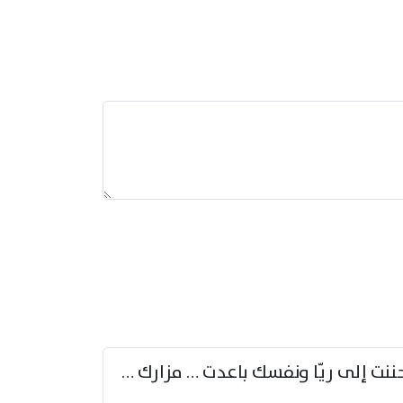
حننت إلى ريّا ونفسك باعدت … مزارك من ريّا وشعباكما معا