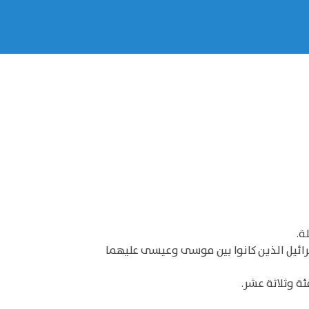
ة.
بي: من بعثه لتقرير (2) شريعة سابقة كأنبياء بني إسرائيل الذين كانوا بين موسى وعيسى عليهما
ة وثلاثة عشر.