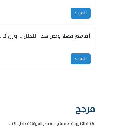
المزید
أفاطم مهلا بعض هذا التدلل … وإن كنت قد أزمعت صرمي فأجملي
المزید
مرجح
مكتبة الكترونية علمية و المصادر الموثةقة داخل الكتب