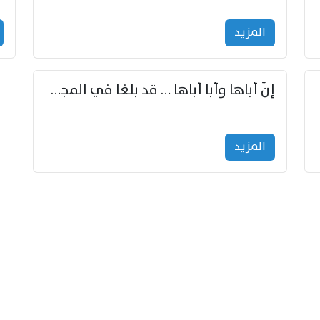
المزید
إنّ أباها وأبا أباها … قد بلغا في المجد غايتاها
المزید