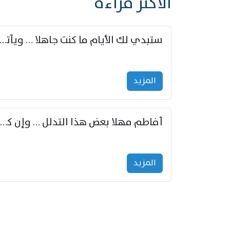
الأكثر قراءة
ستبدي لك الأيام ما كنت جاهلا … ويأتيك بالأخبار من لم ت
المزید
أفاطم مهلا بعض هذا التدلل … وإن كنت قد أزمعت صرمي فأجملي
المزید