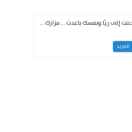
حننت إلى ريّا ونفسك باعدت … مزارك من ريّا وشعباكما معا
المزید