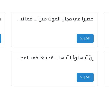
زوّد
فصبرا في مجال الموت صبرا … فما نيل الخلود بمستطاع
المزید
إنّ أباها وأبا أباها … قد بلغا في المجد غايتاها
المزید