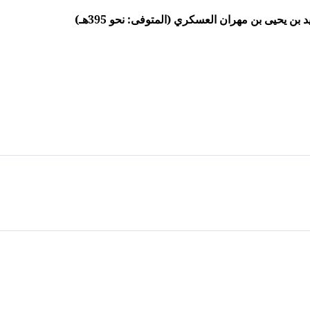
ن يحيى بن مهران العسكري (المتوفى: نحو 395هـ)