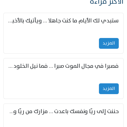
الأكثر قراءة
ستبدي لك الأيام ما كنت جاهلا … ويأتيك بالأخبار من لم تزوّد
المزید
فصبرا في مجال الموت صبرا … فما نيل الخلود بمستطاع
المزید
حننت إلى ريّا ونفسك باعدت … مزارك من ريّا وشعباكما معا