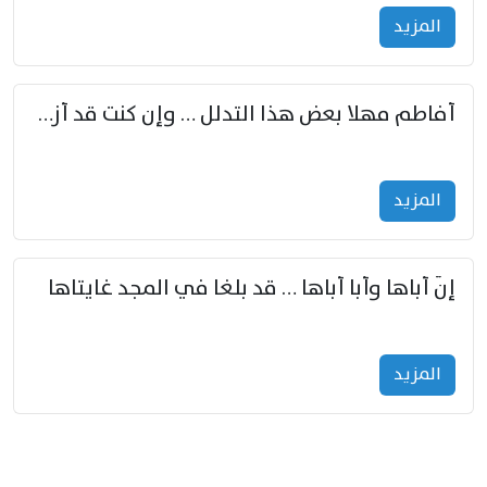
المزید
أفاطم مهلا بعض هذا التدلل … وإن كنت قد أزمعت صرمي فأجملي
المزید
إنّ أباها وأبا أباها … قد بلغا في المجد غايتاها
المزید