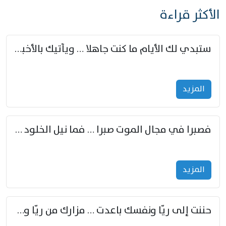
الأكثر قراءة
ستبدي لك الأيام ما كنت جاهلا … ويأتيك بالأخبار من لم تزوّد
المزید
فصبرا في مجال الموت صبرا … فما نيل الخلود بمستطاع
المزید
حننت إلى ريّا ونفسك باعدت … مزارك من ريّا وشعباكما معا