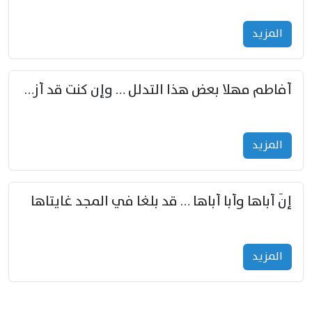
المزید
أفاطم مهلا بعض هذا التدلل … وإن كنت قد أزمعت صرمي فأجملي
المزید
إنّ أباها وأبا أباها … قد بلغا في المجد غايتاها
المزید