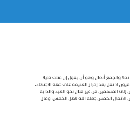
لا والجمع أنفال وهو أن يقول إن قتلت قتيلا
يون لا نفل بعد إحراز الغنيمة على جهة الاجتهاد،
 إلى المسلمين من غير قتال نحو العبد والدابة
ه] وسلم في قوله " قل الانفال لله والرسول " (1) وروي عن مجاهد: أن الانفال الخمس جعله الله لاهل الخمس، وقال