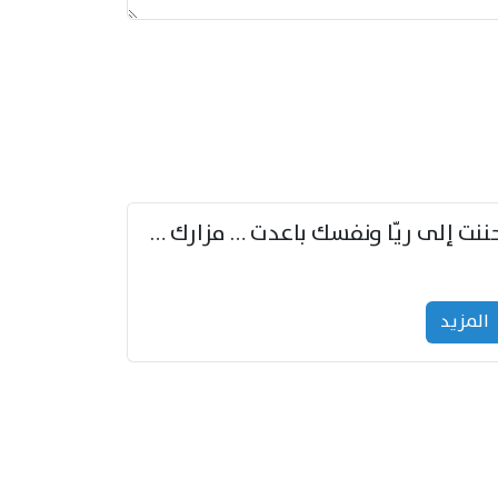
حننت إلى ريّا ونفسك باعدت … مزارك من ريّا وشعباكما معا
المزید