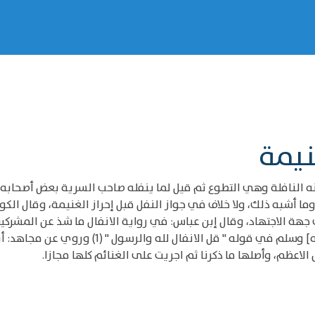
نيمة
 النافلة وهي التطوع ثم قيل لما ينفله صاحب السرية بعض أصحابه نف
 أشبه ذلك، ولا خلاف في جواز النفل قبل إحراز الغنيمة، وقال الكوف
جهة الاجتهاد، وقال إبن عباس: في رواية الانفال ما شذ عن المشركين
ولذلك جعلها الله تعالى للنبي صلى الله عليه [وآل
لاعظم، وأصلها ما ذكرنا ثم اجريت على الغنائم كلها مجازا.