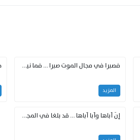
زوّد
فصبرا في مجال الموت صبرا … فما نيل الخلود بمستطاع
المزید
إنّ أباها وأبا أباها … قد بلغا في المجد غايتاها