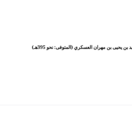
ن يحيى بن مهران العسكري (المتوفى: نحو 395هـ)