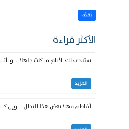
يُقدِّم
الأكثر قراءة
ستبدي لك الأيام ما كنت جاهلا … ويأتيك بالأخبار من لم ت
المزید
أفاطم مهلا بعض هذا التدلل … وإن كنت قد أزمعت صرمي فأجملي