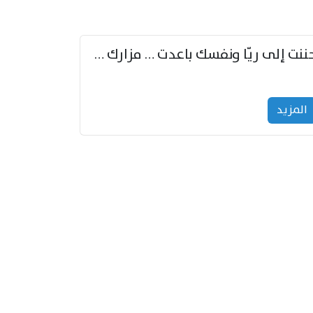
حننت إلى ريّا ونفسك باعدت … مزارك من ريّا وشعباكما معا
المزید