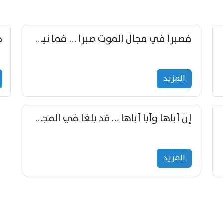
زوّد
فصبرا في مجال الموت صبرا … فما نيل الخلود بمستطاع
المزید
إنّ أباها وأبا أباها … قد بلغا في المجد غايتاها
المزید