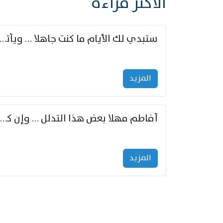
الأكثر قراءة
ستبدي لك الأيام ما كنت جاهلا … ويأتيك بالأخبار من لم ت
المزید
أفاطم مهلا بعض هذا التدلل … وإن كنت قد أزمعت صرمي فأجملي
المزید