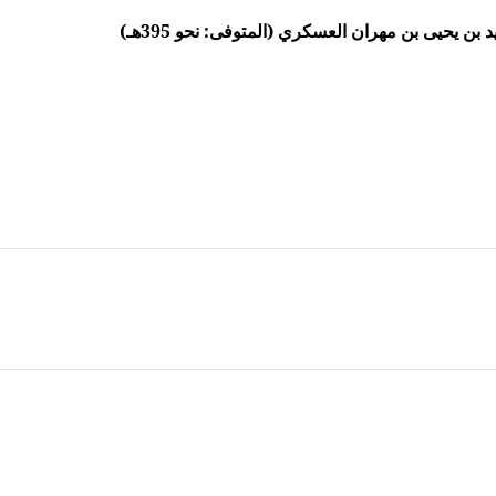
ن يحيى بن مهران العسكري (المتوفى: نحو 395هـ)