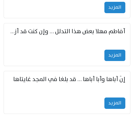
المزید
أفاطم مهلا بعض هذا التدلل … وإن كنت قد أزمعت صرمي فأجملي
المزید
إنّ أباها وأبا أباها … قد بلغا في المجد غايتاها
المزید