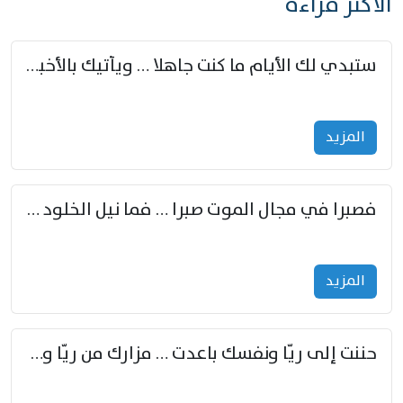
الأكثر قراءة
ستبدي لك الأيام ما كنت جاهلا … ويأتيك بالأخبار من لم تزوّد
المزید
فصبرا في مجال الموت صبرا … فما نيل الخلود بمستطاع
المزید
حننت إلى ريّا ونفسك باعدت … مزارك من ريّا وشعباكما معا