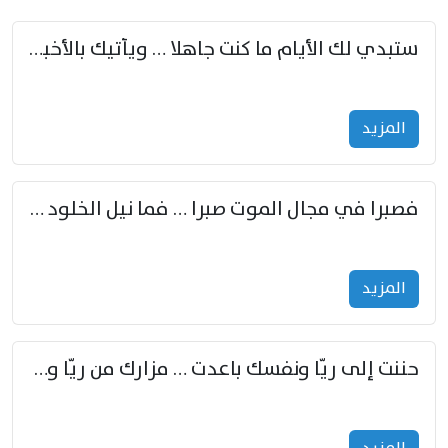
ستبدي لك الأيام ما كنت جاهلا … ويأتيك بالأخبار من لم تزوّد
المزید
فصبرا في مجال الموت صبرا … فما نيل الخلود بمستطاع
المزید
حننت إلى ريّا ونفسك باعدت … مزارك من ريّا وشعباكما معا