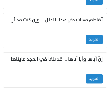
المزید
أفاطم مهلا بعض هذا التدلل … وإن كنت قد أزمعت صرمي فأجملي
المزید
إنّ أباها وأبا أباها … قد بلغا في المجد غايتاها
المزید