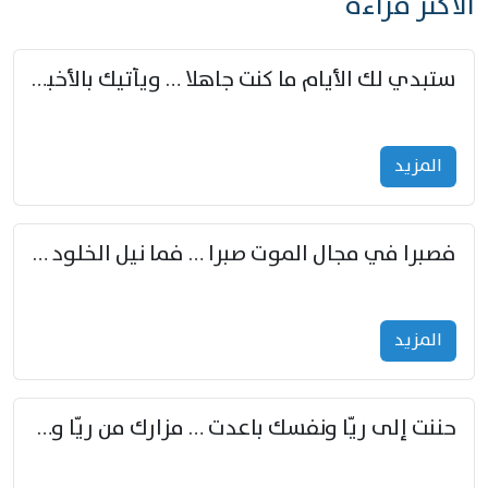
الأكثر قراءة
ستبدي لك الأيام ما كنت جاهلا … ويأتيك بالأخبار من لم تزوّد
المزید
فصبرا في مجال الموت صبرا … فما نيل الخلود بمستطاع
المزید
حننت إلى ريّا ونفسك باعدت … مزارك من ريّا وشعباكما معا