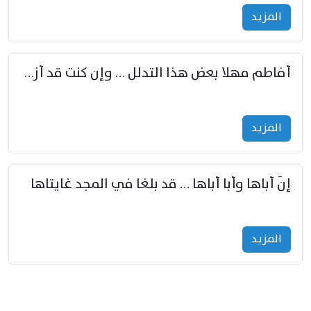
المزید
أفاطم مهلا بعض هذا التدلل … وإن كنت قد أزمعت صرمي فأجملي
المزید
إنّ أباها وأبا أباها … قد بلغا في المجد غايتاها
المزید