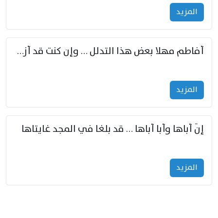
المزید
أفاطم مهلا بعض هذا التدلل … وإن كنت قد أزمعت صرمي فأجملي
المزید
إنّ أباها وأبا أباها … قد بلغا في المجد غايتاها
المزید