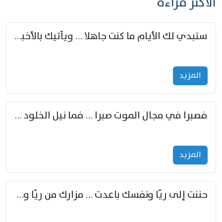
الأكثر قراءة
ستبدي لك الأيام ما كنت جاهلا … ويأتيك بالأخبار من لم تزوّد
المزید
فصبرا في مجال الموت صبرا … فما نيل الخلود بمستطاع
المزید
حننت إلى ريّا ونفسك باعدت … مزارك من ريّا وشعباكما معا