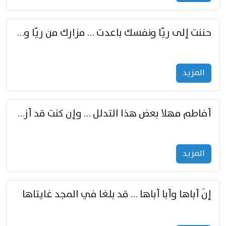
حننت إلى ريّا ونفسك باعدت … مزارك من ريّا وشعباكما معا
المزید
أفاطم مهلا بعض هذا التدلل … وإن كنت قد أزمعت صرمي فأجملي
المزید
إنّ أباها وأبا أباها … قد بلغا في المجد غايتاها