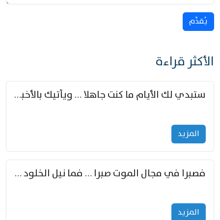
يُقدِّم
الأكثر قراءة
ستبدي لك الأيام ما كنت جاهلا … ويأتيك بالأخبار من لم تزوّد
المزید
فصبرا في مجال الموت صبرا … فما نيل الخلود بمستطاع
المزید