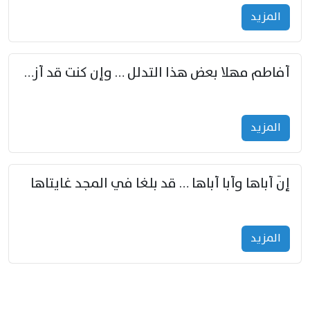
المزید
أفاطم مهلا بعض هذا التدلل … وإن كنت قد أزمعت صرمي فأجملي
المزید
إنّ أباها وأبا أباها … قد بلغا في المجد غايتاها
المزید