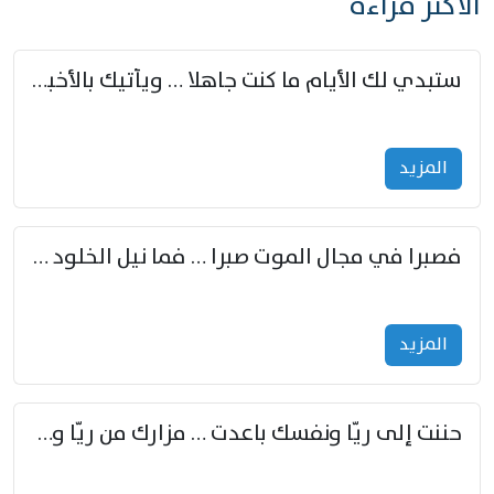
الأكثر قراءة
ستبدي لك الأيام ما كنت جاهلا … ويأتيك بالأخبار من لم تزوّد
المزید
فصبرا في مجال الموت صبرا … فما نيل الخلود بمستطاع
المزید
حننت إلى ريّا ونفسك باعدت … مزارك من ريّا وشعباكما معا