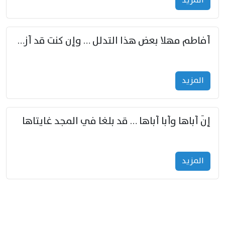
المزید
أفاطم مهلا بعض هذا التدلل … وإن كنت قد أزمعت صرمي فأجملي
المزید
إنّ أباها وأبا أباها … قد بلغا في المجد غايتاها
المزید