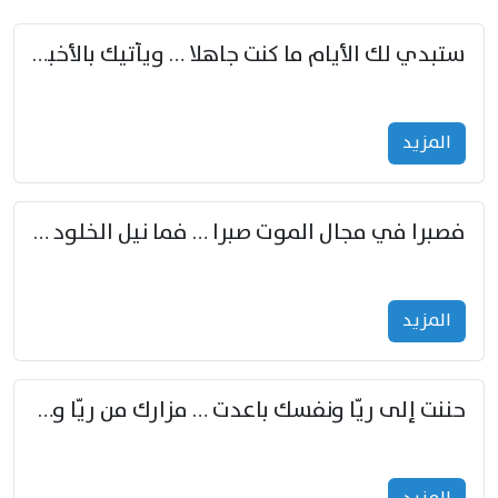
ستبدي لك الأيام ما كنت جاهلا … ويأتيك بالأخبار من لم تزوّد
المزید
فصبرا في مجال الموت صبرا … فما نيل الخلود بمستطاع
المزید
حننت إلى ريّا ونفسك باعدت … مزارك من ريّا وشعباكما معا