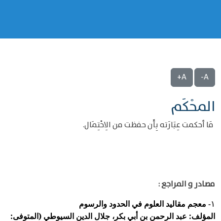
A+
A-
المحْكَم
مَا أحكمت عِبَارَته بِأَن حفظت من الِاحْتِمَال.
مصادر و المراجع :
معجم مقاليد العلوم في الحدود والرسوم
١-
المؤلف: عبد الرحمن بن أبي بكر، جلال الدين السيوطي (المتوفى: