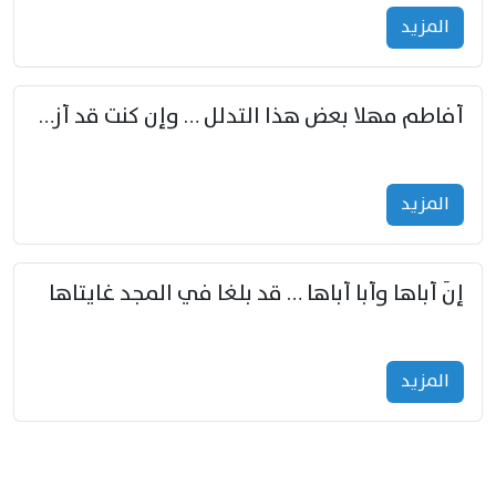
المزید
أفاطم مهلا بعض هذا التدلل … وإن كنت قد أزمعت صرمي فأجملي
المزید
إنّ أباها وأبا أباها … قد بلغا في المجد غايتاها
المزید