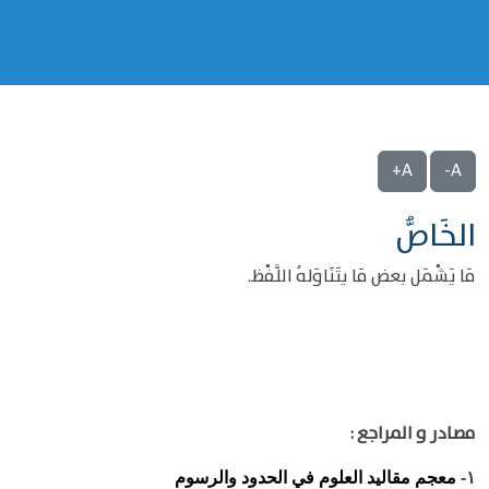
A+
A-
الخَاصُّ
مَا يَشْمَل بعض مَا يتَنَاوَلهُ اللَّفْظ.
مصادر و المراجع :
معجم مقاليد العلوم في الحدود والرسوم
١-