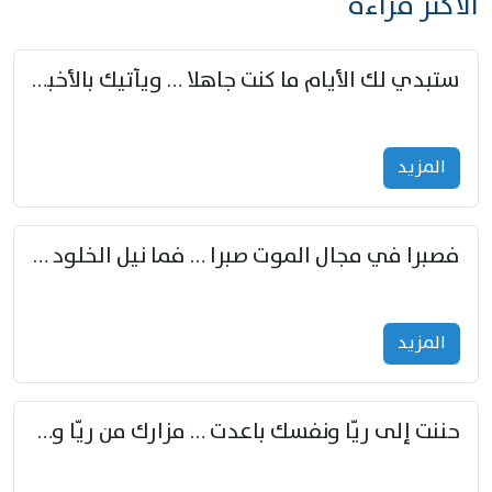
الأكثر قراءة
ستبدي لك الأيام ما كنت جاهلا … ويأتيك بالأخبار من لم تزوّد
المزید
فصبرا في مجال الموت صبرا … فما نيل الخلود بمستطاع
المزید
حننت إلى ريّا ونفسك باعدت … مزارك من ريّا وشعباكما معا