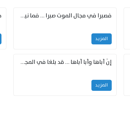
زوّد
فصبرا في مجال الموت صبرا … فما نيل الخلود بمستطاع
المزید
إنّ أباها وأبا أباها … قد بلغا في المجد غايتاها
المزید