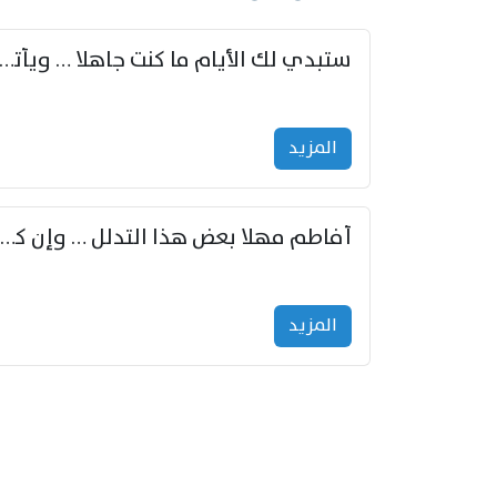
ستبدي لك الأيام ما كنت جاهلا … ويأتيك بالأخبار من لم ت
المزید
أفاطم مهلا بعض هذا التدلل … وإن كنت قد أزمعت صرمي فأجملي
المزید