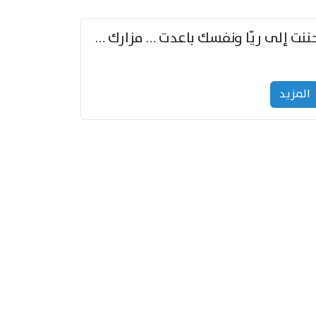
حننت إلى ريّا ونفسك باعدت … مزارك من ريّا وشعباكما معا
المزید