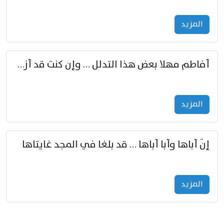
المزید
أفاطم مهلا بعض هذا التدلل … وإن كنت قد أزمعت صرمي فأجملي
المزید
إنّ أباها وأبا أباها … قد بلغا في المجد غايتاها
المزید