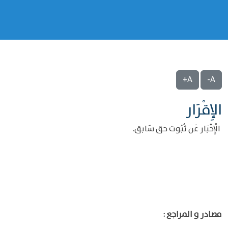
A+
A-
الإِقْرَار
الْإِخْبَار عَن ثُبُوت حق سَابق.
مصادر و المراجع :