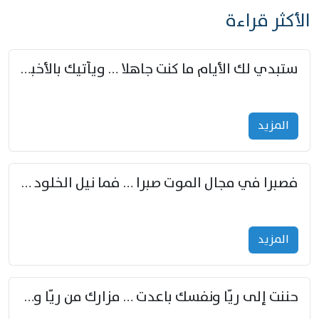
الأكثر قراءة
ستبدي لك الأيام ما كنت جاهلا … ويأتيك بالأخبار من لم تزوّد
المزید
فصبرا في مجال الموت صبرا … فما نيل الخلود بمستطاع
المزید
حننت إلى ريّا ونفسك باعدت … مزارك من ريّا وشعباكما معا