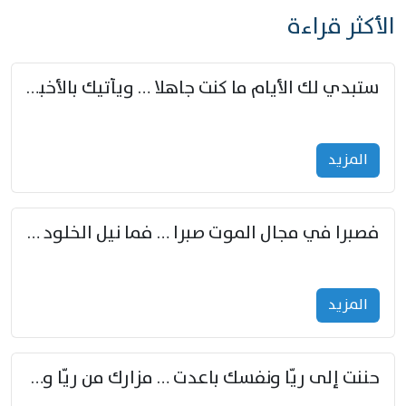
الأكثر قراءة
ستبدي لك الأيام ما كنت جاهلا … ويأتيك بالأخبار من لم تزوّد
المزید
فصبرا في مجال الموت صبرا … فما نيل الخلود بمستطاع
المزید
حننت إلى ريّا ونفسك باعدت … مزارك من ريّا وشعباكما معا