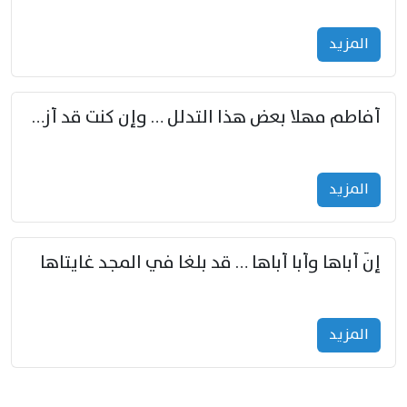
المزید
أفاطم مهلا بعض هذا التدلل … وإن كنت قد أزمعت صرمي فأجملي
المزید
إنّ أباها وأبا أباها … قد بلغا في المجد غايتاها
المزید