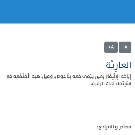
A+
A-
العارِيَّة
إِبَاحَة الِانْتِفَاع بِعَين يبْقى مَعَه بِلَا عوض، وَقيل: هبة الْمَنْفَعَة مَعَ
اسْتِبْقَاء ملك الرَّقَبَة.
مصادر و المراجع :