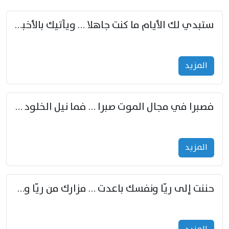
ستبدي لك الأيام ما كنت جاهلا … ويأتيك بالأخبار من لم تزوّد
المزید
فصبرا في مجال الموت صبرا … فما نيل الخلود بمستطاع
المزید
حننت إلى ريّا ونفسك باعدت … مزارك من ريّا وشعباكما معا