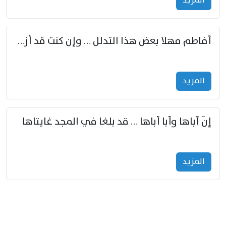
المزید
أفاطم مهلا بعض هذا التدلل … وإن كنت قد أزمعت صرمي فأجملي
المزید
إنّ أباها وأبا أباها … قد بلغا في المجد غايتاها
المزید