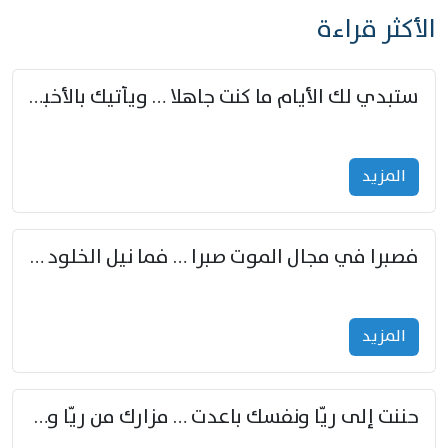
الأكثر قراءة
ستبدي لك الأيام ما كنت جاهلا … ويأتيك بالأخبار من لم تزوّد
المزید
فصبرا في مجال الموت صبرا … فما نيل الخلود بمستطاع
المزید
حننت إلى ريّا ونفسك باعدت … مزارك من ريّا وشعباكما معا