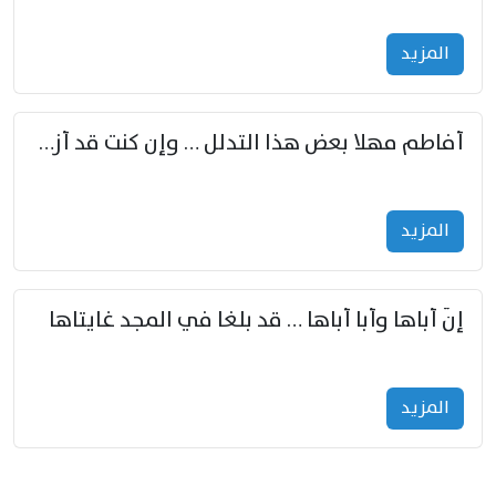
المزید
أفاطم مهلا بعض هذا التدلل … وإن كنت قد أزمعت صرمي فأجملي
المزید
إنّ أباها وأبا أباها … قد بلغا في المجد غايتاها
المزید