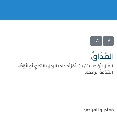
A+
A-
الصَّدَاقُ
المَال الْوَاجِب (8 / ب) للْمَرْأَة على الرجل بِالنِّكَاحِ، أَو الْوَطْء.
الصَّدُقَةُ: ترادفه.
مصادر و المراجع :