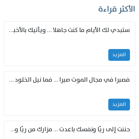
الأكثر قراءة
ستبدي لك الأيام ما كنت جاهلا … ويأتيك بالأخبار من لم تزوّد
المزید
فصبرا في مجال الموت صبرا … فما نيل الخلود بمستطاع
المزید
حننت إلى ريّا ونفسك باعدت … مزارك من ريّا وشعباكما معا