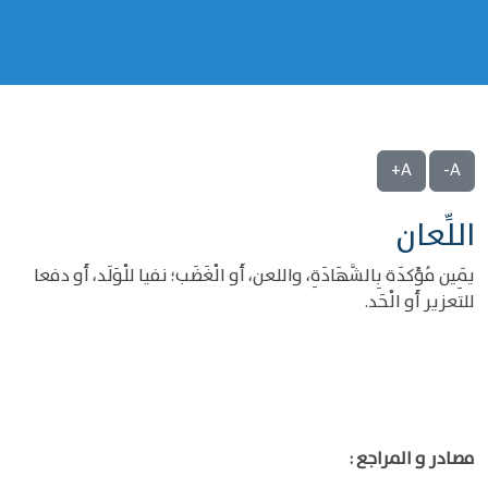
A+
A-
اللِّعان
يَمِين مُؤَكدَة بِالشَّهَادَةِ، واللعن، أَو الْغَضَب؛ نفيا للْوَلَد، أَو دفعا
للتعزير أَو الْحَد.
مصادر و المراجع :