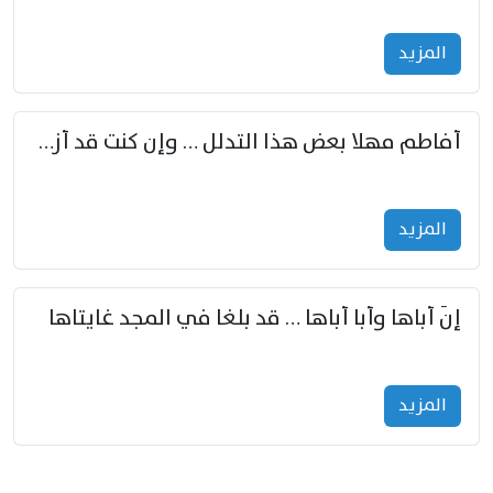
المزید
أفاطم مهلا بعض هذا التدلل … وإن كنت قد أزمعت صرمي فأجملي
المزید
إنّ أباها وأبا أباها … قد بلغا في المجد غايتاها
المزید