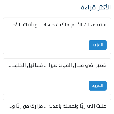
الأكثر قراءة
ستبدي لك الأيام ما كنت جاهلا … ويأتيك بالأخبار من لم تزوّد
المزید
فصبرا في مجال الموت صبرا … فما نيل الخلود بمستطاع
المزید
حننت إلى ريّا ونفسك باعدت … مزارك من ريّا وشعباكما معا