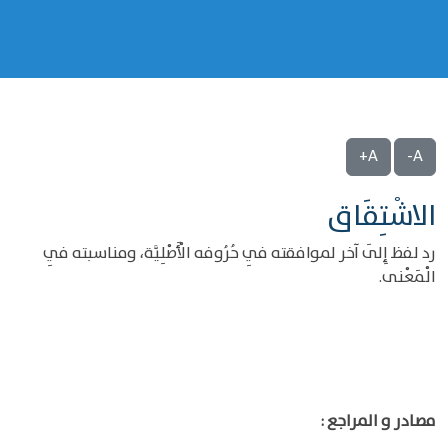
A+
A-
الاشْتِقَاق
رد لفظ إِلَى آخر لموافقته فِي حُرُوفه الْأَصْلِيَّة، ومناسبته فِي
الْمَعْنى.
مصادر و المراجع :