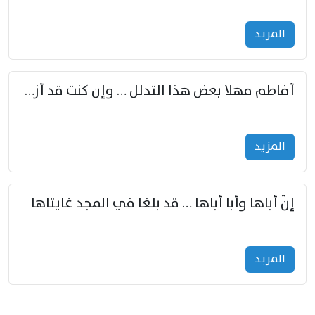
المزید
أفاطم مهلا بعض هذا التدلل … وإن كنت قد أزمعت صرمي فأجملي
المزید
إنّ أباها وأبا أباها … قد بلغا في المجد غايتاها
المزید