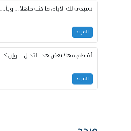
ستبدي لك الأيام ما كنت جاهلا … ويأتيك بالأخبار من لم ت
المزید
أفاطم مهلا بعض هذا التدلل … وإن كنت قد أزمعت صرمي فأجملي
المزید
مرجح