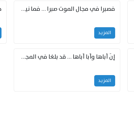
زوّد
فصبرا في مجال الموت صبرا … فما نيل الخلود بمستطاع
المزید
إنّ أباها وأبا أباها … قد بلغا في المجد غايتاها
المزید