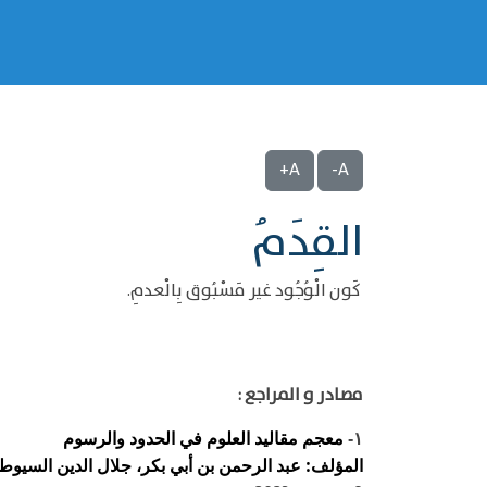
A+
A-
القِدَمُ
كَون الْوُجُود غير مَسْبُوق بِالْعدمِ.
مصادر و المراجع :
معجم مقاليد العلوم في الحدود والرسوم
١-
المؤلف: عبد الرحمن بن أبي بكر، جلال الدين السيوطي (ال