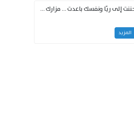
حننت إلى ريّا ونفسك باعدت … مزارك من ريّا وشعباكما معا
المزید