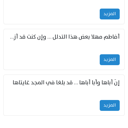
المزید
أفاطم مهلا بعض هذا التدلل … وإن كنت قد أزمعت صرمي فأجملي
المزید
إنّ أباها وأبا أباها … قد بلغا في المجد غايتاها
المزید