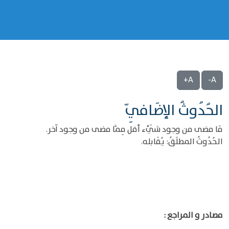
A+
A-
الحُدُوثُ الإضَافِيّ
مَا مضى من وجود شَيْء أقل مِمَّا مضى من وجود آخر.
الحُدُوثُ المطلَقُ: يُقَابله.
مصادر و المراجع :