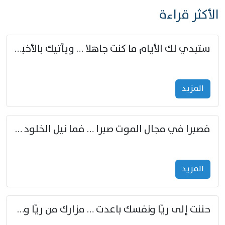
الأكثر قراءة
ستبدي لك الأيام ما كنت جاهلا … ويأتيك بالأخبار من لم تزوّد
المزید
فصبرا في مجال الموت صبرا … فما نيل الخلود بمستطاع
المزید
حننت إلى ريّا ونفسك باعدت … مزارك من ريّا وشعباكما معا