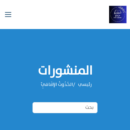
المنشورات
رئيسي
الحُدُوثُ الإضَافِيّ