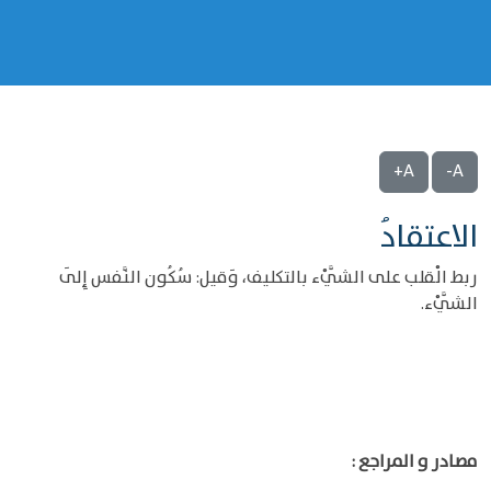
A+
A-
الاعتقادُ
ربط الْقلب على الشَّيْء بالتكليف، وَقيل: سُكُون النَّفس إِلَى
الشَّيْء.
مصادر و المراجع :