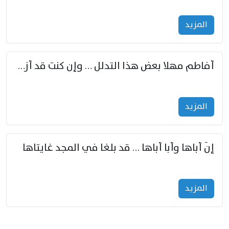
المزید
أفاطم مهلا بعض هذا التدلل … وإن كنت قد أزمعت صرمي فأجملي
المزید
إنّ أباها وأبا أباها … قد بلغا في المجد غايتاها
المزید