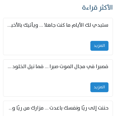
الأكثر قراءة
ستبدي لك الأيام ما كنت جاهلا … ويأتيك بالأخبار من لم تزوّد
المزید
فصبرا في مجال الموت صبرا … فما نيل الخلود بمستطاع
المزید
حننت إلى ريّا ونفسك باعدت … مزارك من ريّا وشعباكما معا