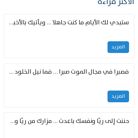
الأكثر قراءة
ستبدي لك الأيام ما كنت جاهلا … ويأتيك بالأخبار من لم تزوّد
المزید
فصبرا في مجال الموت صبرا … فما نيل الخلود بمستطاع
المزید
حننت إلى ريّا ونفسك باعدت … مزارك من ريّا وشعباكما معا