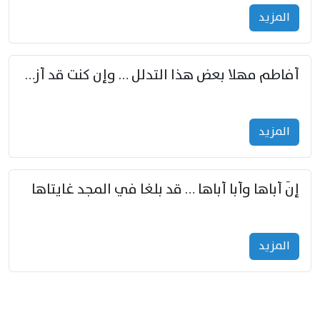
المزید
أفاطم مهلا بعض هذا التدلل … وإن كنت قد أزمعت صرمي فأجملي
المزید
إنّ أباها وأبا أباها … قد بلغا في المجد غايتاها
المزید