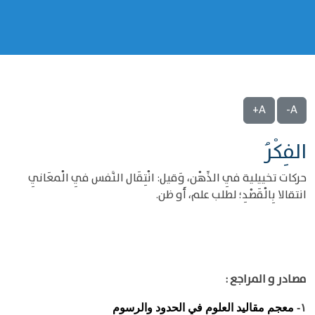
A+
A-
الفِكْرُ
حركات تخييلية فِي الذِّهْن، وَقيل: انْتِقَال النَّفس فِي الْمعَانِي
انتقالا بِالْقَصْدِ؛ لطلب علم، أَو ظن.
مصادر و المراجع :
معجم مقاليد العلوم في الحدود والرسوم
١-