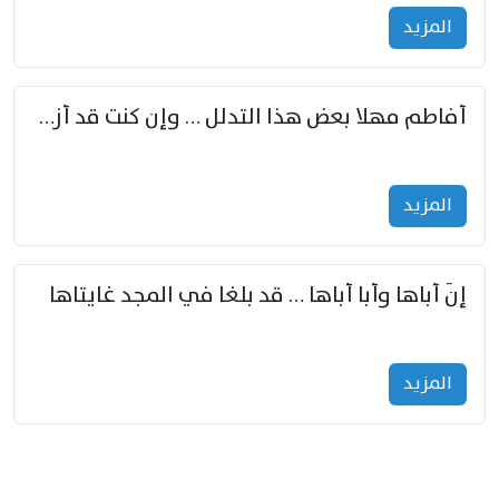
المزید
أفاطم مهلا بعض هذا التدلل … وإن كنت قد أزمعت صرمي فأجملي
المزید
إنّ أباها وأبا أباها … قد بلغا في المجد غايتاها
المزید