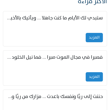
الأكثر قراءة
ستبدي لك الأيام ما كنت جاهلا … ويأتيك بالأخبار من لم تزوّد
المزید
فصبرا في مجال الموت صبرا … فما نيل الخلود بمستطاع
المزید
حننت إلى ريّا ونفسك باعدت … مزارك من ريّا وشعباكما معا