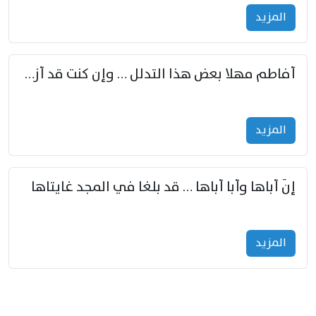
المزید
أفاطم مهلا بعض هذا التدلل … وإن كنت قد أزمعت صرمي فأجملي
المزید
إنّ أباها وأبا أباها … قد بلغا في المجد غايتاها
المزید