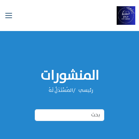
المنشورات
رئيسي
المُسْتَدَلُّ لَهُ