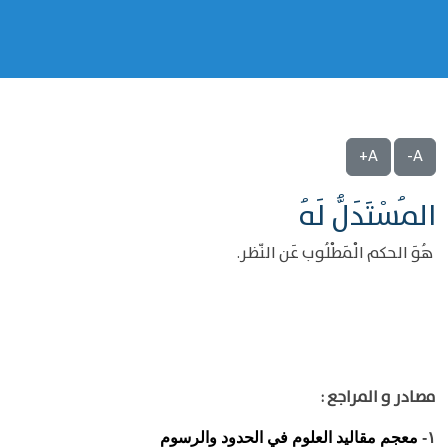
A+
A-
المُسْتَدَلُّ لَهُ
هُوَ الحكم الْمَطْلُوب عَن النّظر.
مصادر و المراجع :
معجم مقاليد العلوم في الحدود والرسوم
١-