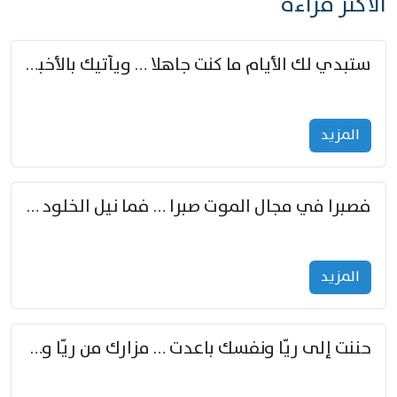
الأكثر قراءة
ستبدي لك الأيام ما كنت جاهلا … ويأتيك بالأخبار من لم تزوّد
المزید
فصبرا في مجال الموت صبرا … فما نيل الخلود بمستطاع
المزید
حننت إلى ريّا ونفسك باعدت … مزارك من ريّا وشعباكما معا