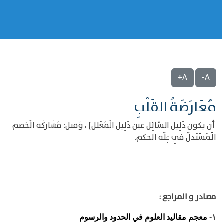
A+
A-
مُعَارَضَةُ القَلْبِ
أَن يكون دَلِيل السَّائِل عين دَلِيل الْمُعَلل] ، وَقيل: مُشَاركَة الْخصم
الْمُسْتَدلّ فِي عِلّة الحكم.
مصادر و المراجع :
معجم مقاليد العلوم في الحدود والرسوم
١-