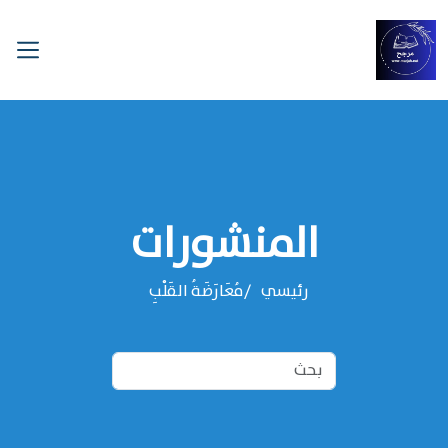
المنشورات
رئيسي
مُعَارَضَةُ القَلْبِ