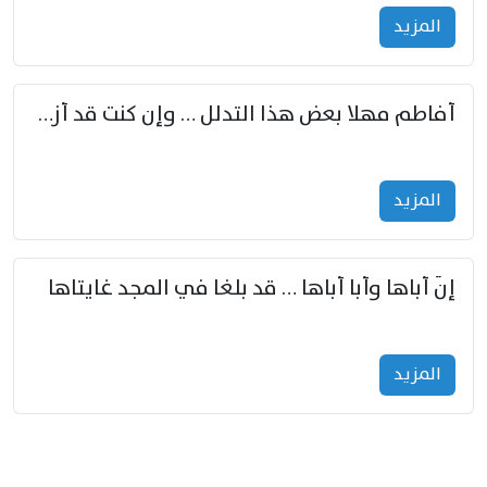
المزید
أفاطم مهلا بعض هذا التدلل … وإن كنت قد أزمعت صرمي فأجملي
المزید
إنّ أباها وأبا أباها … قد بلغا في المجد غايتاها
المزید