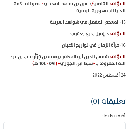
المؤلف
:
القاضي
/
حسين بن محمد المهدي
-
عضو المحكمة
العليا للجمهورية اليمنية
15-
المعجم المفصل في شواهد العربية
المؤلف
:
د
.
إميل بديع يعقوب
16-
مرآة الزمان في تواريخ الأعيان
المؤلف
:
شمس الدين أبو المظفر يوسف بن قِزْأُوغلي بن عبد
الله المعروف بـ
«
سبط ابن الجوزي
»
(
٥٨١
-
٦٥٤ هـ
)
24 أغسطس 2022
تعليقات (0)
أضف تعليقا :