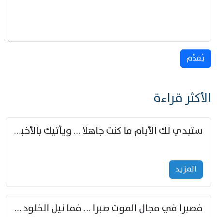
يُقدِّم
الأكثر قراءة
ستبدي لك الأيام ما كنت جاهلا … ويأتيك بالأخبار من لم تزوّد
المزید
فصبرا في مجال الموت صبرا … فما نيل الخلود بمستطاع