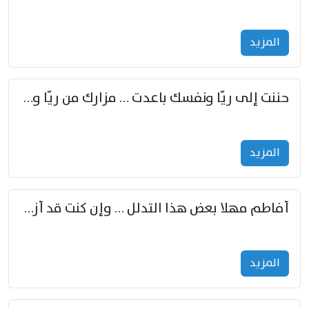
المزید
حننت إلى ريّا ونفسك باعدت … مزارك من ريّا وشعباكما معا
المزید
أفاطم مهلا بعض هذا التدلل … وإن كنت قد أزمعت صرمي فأجملي
المزید