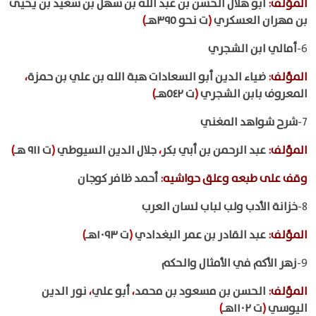
المؤلف
:
أبو هلال الحسن بن عبد الله بن سهل بن سعيد بن يحيى
بن مهران العسكري
(
ت نحو ٣٩٥هـ
)
6-
أمالي ابن الشجري
المؤلف
:
ضياء الدين أبو السعادات هبة الله بن علي بن حمزة
،
المعروف بابن الشجري
(
ت ٥٤٢هـ
)
7-
شرح شواهد المغني
المؤلف
:
عبد الرحمن بن أبي بكر
،
جلال الدين السيوطي
(
ت ٩١١ هـ
)
وقف على طبعه وعلق حواشيه
:
أحمد ظافر كوجان
8-
خزانة الأدب ولب لباب لسان العرب
المؤلف
:
عبد القادر بن عمر البغدادي
(
ت ١٠٩٣هـ
)
9-
زهر الأكم في الأمثال والحكم
المؤلف
:
الحسن بن مسعود بن محمد
،
أبو علي
،
نور الدين
اليوسي
(
ت ١١٠٢هـ
)