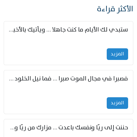
الأكثر قراءة
ستبدي لك الأيام ما كنت جاهلا … ويأتيك بالأخبار من لم تزوّد
المزید
فصبرا في مجال الموت صبرا … فما نيل الخلود بمستطاع
المزید
حننت إلى ريّا ونفسك باعدت … مزارك من ريّا وشعباكما معا