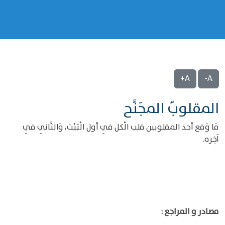
A+
A-
المقلوبُ المجَنَّح
مَا وَقع أحد المقلوبين قلب الْكل فِي أول الْبَيْت، وَالثَّانِي فِي
آخِره.
مصادر و المراجع :