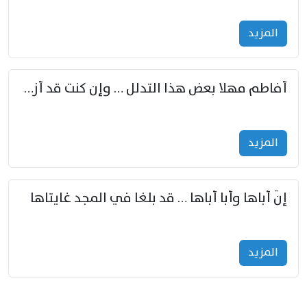
المزید
أفاطم مهلا بعض هذا التدلل … وإن كنت قد أزمعت صرمي فأجملي
المزید
إنّ أباها وأبا أباها … قد بلغا في المجد غايتاها
المزید