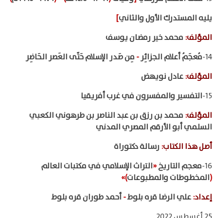
يليه المستدرك الأول والثاني
]
المؤلف
:
محمد خير رمضان يوسف
14-
مُعجَمُ أعلام الجزائِر
-
مِن صَدر الإسلام حَتّى العَصر الحَاضِر
المؤلف
:
عادل نويهض
15-
التفسير والمفسرون في غرب أفريقيا
المؤلف
:
محمد بن رزق بن عبد الناصر بن طرهوني الكعبي
السلمي أبو الأرقم المصري المدني
أصل هذا الكتاب
:
رسالة دكتوراة
16-
معجم التاريخ
«
التراث الإسلامي في مكتبات العالم
(
المخطوطات والمطبوعات
)»
إعداد
:
علي الرضا قره بلوط
-
أحمد طوران قره بلوط
25 أغسطس 2022