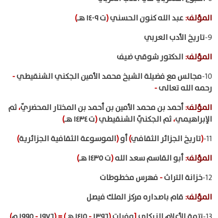
المؤلف
:
عبد الله كنون الحسني
(
ت ١٤٠٩ هـ
)
9-
تاريخ الأدب العربي
المؤلف
:
الدكتور شوقي ضيف
10-
مجالس مع فضيلة الشيخ محمد الأمين الجكني الشنقيطي
-
رحمه الله تعالى
-
المؤلف
:
أحمد بن محمد الأمين بن أحمد بن المختار المحضريّ
،
ثم
الإبراهيمي
،
ثم الجكنيّ الشنقيطي
(
ت ١٤٣٤ هـ
)
11-
(
تاريخ الجزائر الثقافي
)
أو
(
الموسوعة الثقافية الجزائرية
)
المؤلف
:
أبو القاسم سعد الله
(
ت ١٤٣٥ هـ
)
12-
خزانة التراث
-
فهرس مخطوطات
المؤلف
:
قام باصداره مركز الملك فيصل
13-
تتمة الأعلام للزركلي
[
وفيات
(
١٣٩٦
-
١٤١٥ هـ
)
=
(
١٩٧٦
-
١٩٩٥ م
)