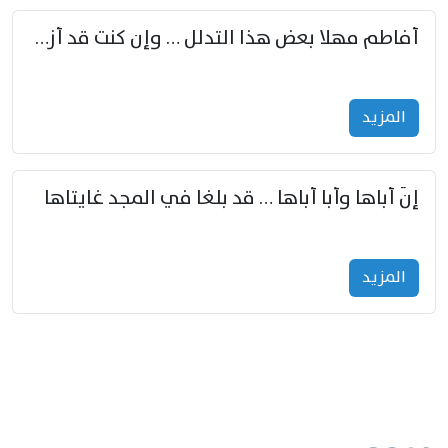
أفاطم مهلا بعض هذا التدلل … وإن كنت قد أزمعت صرمي فأجملي
المزید
إنّ أباها وأبا أباها … قد بلغا في المجد غايتاها
المزید