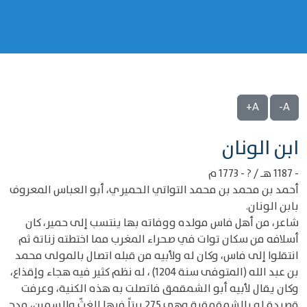
A+
A-
‌‌ابن الونان
- 1187 هـ / ? - 1773 م
أحمد بن محمد بن محمد التواتي الحميري، أبو العباس المعروف
بابن الونان.
شاعر، من أهل فاس مولده ووفاته بها ينتسب إلى حمير، كان
أسلافه من سكان توات في صحراء المغرب مما اختطته زناتة ثم
انتقلوا إلى فاس، وكان له ولأبيه من قبله اتصال بالمولى محمد
بن عبد الله (المتوفى سنة 1204) ، له نظم كثير فيه هجاء وإقذاع،
وكان يقال لأبيه أبو الشمقمق فاتصلت به هذه الكنية، وعرفت
قصيدة له بالشمقمقية وهي 275 بيتاً فيها الغثّ والسمين، مدح