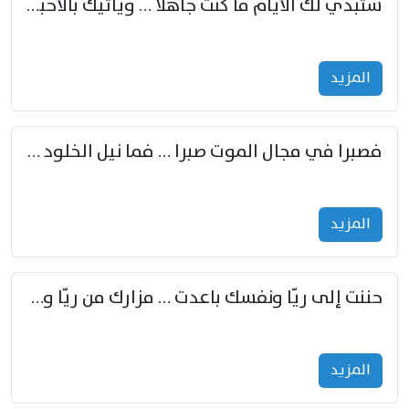
ستبدي لك الأيام ما كنت جاهلا … ويأتيك بالأخبار من لم تزوّد
المزید
فصبرا في مجال الموت صبرا … فما نيل الخلود بمستطاع
المزید
حننت إلى ريّا ونفسك باعدت … مزارك من ريّا وشعباكما معا
المزید