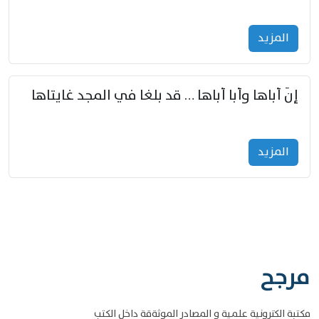
المزید
إنّ أباها وأبا أباها … قد بلغا في المجد غايتاها
المزید
مرجح
مكتبة الكترونية علمية و المصادر الموثةقة داخل الكتب