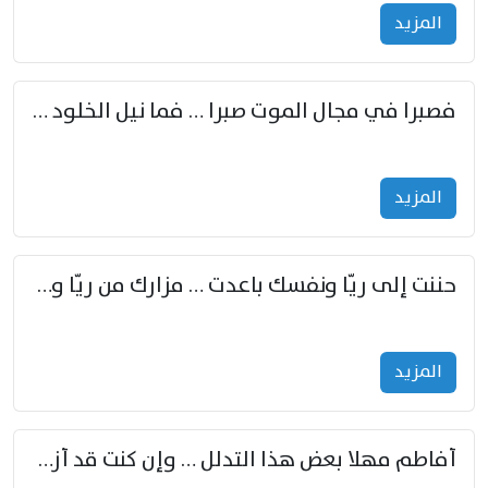
المزید
فصبرا في مجال الموت صبرا … فما نيل الخلود بمستطاع
المزید
حننت إلى ريّا ونفسك باعدت … مزارك من ريّا وشعباكما معا
المزید
أفاطم مهلا بعض هذا التدلل … وإن كنت قد أزمعت صرمي فأجملي