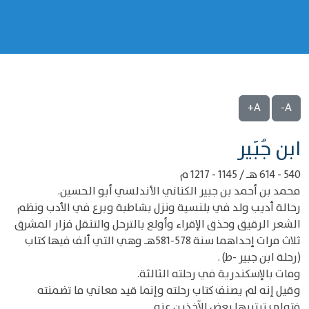
A+
A-
‌‌ابن جُبَير
540 - 614 هـ / 1145 - 1217 م
محمد بن أحمد بن جبير الكناني الأندلسي أبو الحسين.
رحالة أديب ولد في بلنسية ونزل بشاطبة وبرع في الأدب ونظم
الشعر الرقيق وحذق الإقراء وأولع بالترحل والتنقل فزار المشرق
ثلاث مرات إحداهما سنة 578-581هـ‍ وهي التي ألف فيها كتاب
(رحلة ابن جبير -ط) .
ومات بالإسكندرية في رحلته الثالثة.
وقيل إنه لم يصنف كتاب رحلته وإنما قيد معاني ما تضمنته
فتولى ترتيبها بعض الآخذين عنه.