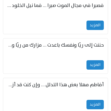
فصبرا في مجال الموت صبرا … فما نيل الخلود بمستطاع
المزید
حننت إلى ريّا ونفسك باعدت … مزارك من ريّا وشعباكما معا
المزید
أفاطم مهلا بعض هذا التدلل … وإن كنت قد أزمعت صرمي فأجملي
المزید