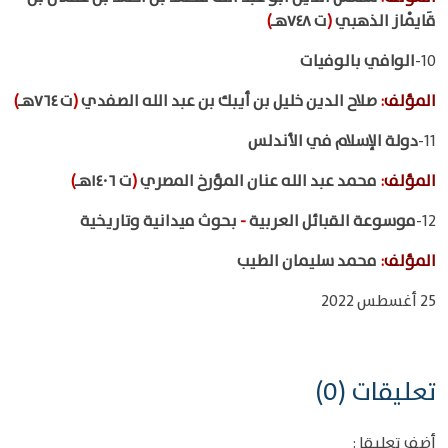
قَايْماز الذهبي
(
ت ٧٤٨هـ
)
10-
الوافي بالوفيات
المؤلف
:
صلاح الدين خليل بن أيبك بن عبد الله الصفدي
(
ت ٧٦٤هـ
)
11-
دولة الإسلام في الأندلس
المؤلف
:
محمد عبد الله عنان المؤرخ المصري
(
ت ١٤٠٦هـ
)
12-
موسوعة القبائل العربية
-
بحوث ميدانية وتاريخية
المؤلف
:
محمد سليمان الطيب
25 أغسطس 2022
تعليقات (0)
أضف تعليقا :