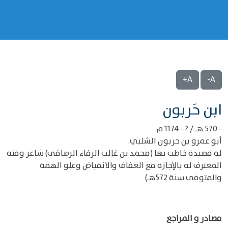
A+
A-
‌‌ابن حَربون
- 570 هـ / ? - 1174 م
أبو عمرو بن حربون الشلبي.
له قصيدة خاطب بها (محمد بن غالب الرفاء الرصافي) شاعر وقته
المعترف له بالإجازة مع العفاف والانقباض وعلو الهمة
والمتوفى سنة 572هـ‍)
مصادر و المراجع