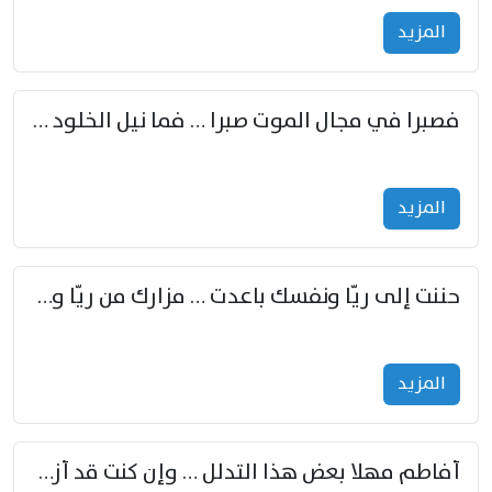
المزید
فصبرا في مجال الموت صبرا … فما نيل الخلود بمستطاع
المزید
حننت إلى ريّا ونفسك باعدت … مزارك من ريّا وشعباكما معا
المزید
أفاطم مهلا بعض هذا التدلل … وإن كنت قد أزمعت صرمي فأجملي