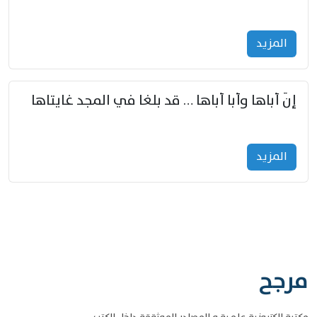
المزید
إنّ أباها وأبا أباها … قد بلغا في المجد غايتاها
المزید
مرجح