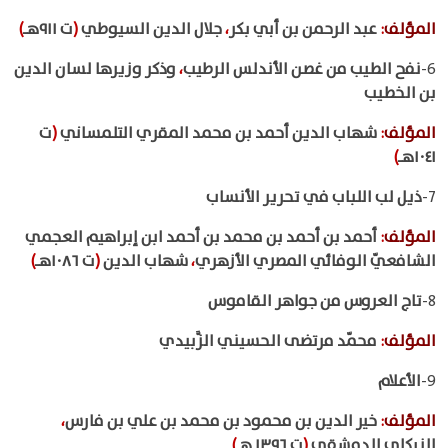
المؤلف
:
عبد الرحمن بن أبي بكر
،
جلال الدين السيوطي
(
ت ٩١١هـ
)
6-
نفح الطيب من غصن الأندلس الرطيب
،
وذكر وزيرها لسان الدين
بن الخطيب
المؤلف
:
شهاب الدين أحمد بن محمد المقري التلمساني
(
ت
١٠٤١هـ
)
7-
ذيل لب اللباب في تحرير الأنساب
المؤلف
:
أحمد بن أحمد بن محمد بن أحمد ابن إبراهيم العجمي
الشافعيّ الوفائي المصري الأزهري
،
شهاب الدين
(
ت ١٠٨٦هـ
)
8-
تاج العروس من جواهر القاموس
المؤلف
:
محمّد مرتضى الحسيني الزَّبيدي
9-
الأعلام
المؤلف
:
خير الدين بن محمود بن محمد بن علي بن فارس
،
الزركلي الدمشقي
(
ت ١٣٩٦ هـ
)