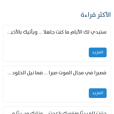
الأكثر قراءة
ستبدي لك الأيام ما كنت جاهلا … ويأتيك بالأخبار من لم تزوّد
المزید
فصبرا في مجال الموت صبرا … فما نيل الخلود بمستطاع
المزید
حننت إلى ريّا ونفسك باعدت … مزارك من ريّا وشعباكما معا