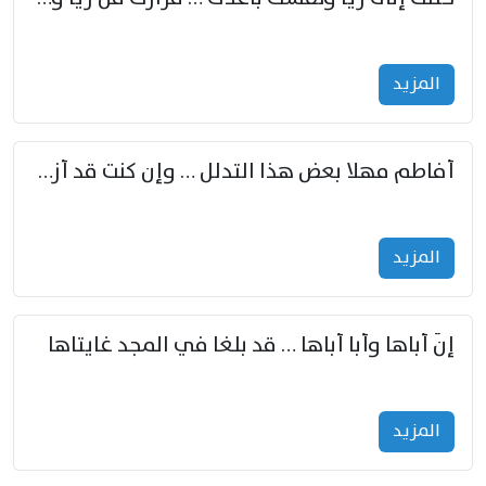
المزید
أفاطم مهلا بعض هذا التدلل … وإن كنت قد أزمعت صرمي فأجملي
المزید
إنّ أباها وأبا أباها … قد بلغا في المجد غايتاها
المزید