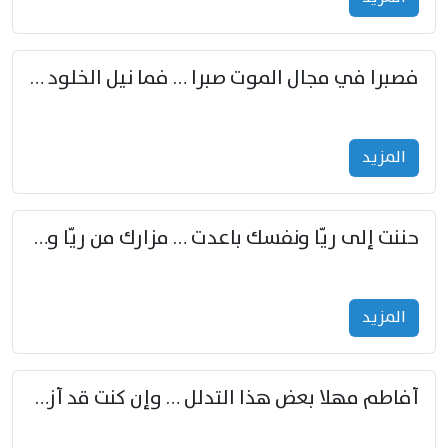
فصبرا في مجال الموت صبرا … فما نيل الخلود بمستطاع
المزید
حننت إلى ريّا ونفسك باعدت … مزارك من ريّا وشعباكما معا
المزید
أفاطم مهلا بعض هذا التدلل … وإن كنت قد أزمعت صرمي فأجملي