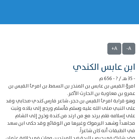
A+
A-
‌‌ابن عابس الكندي
- 35 هـ / ? - 656 م
امرؤ القيس بن عابس بن المنذر بن السمط بن امرئ القيس بن
عمرو بن معاوية بن الحارث الأكبر.
وهو قرابة امرئ القيس بن حجر، شاعر فارس كندي صحابي وفد
على النبي صلى الله عليه وسلم فأسلم ورجع إلى بلاده وثبت
على إسلامه فلم يرتد مع من ارتد من كندة وخرج إلى الشام
مجاهداً وشهد اليرموك وغيرها من الوقائع وقد حكى ابن سعد
في الطبقات أنه كان شاعراً.
وقد شارك في حروب الردة ضد المرتدين ومات في خلافة عثمان