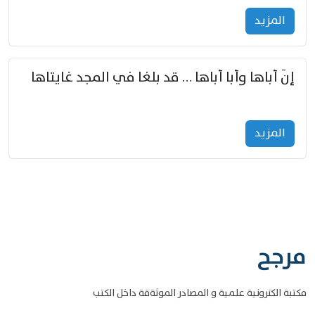
المزید
إنّ أباها وأبا أباها … قد بلغا في المجد غايتاها
المزید
مرجح
مكتبة الكترونية علمية و المصادر الموثةقة داخل الكتب