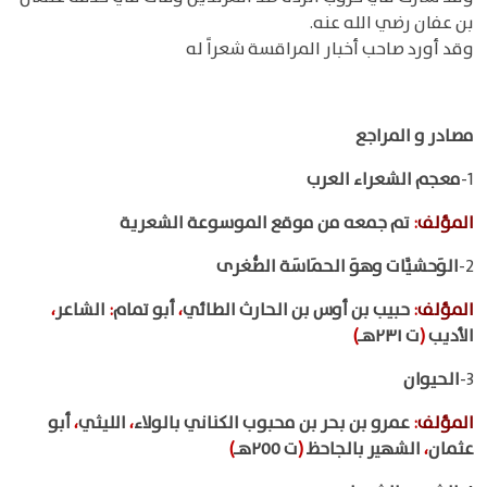
بن عفان رضي الله عنه.
وقد أورد صاحب أخبار المراقسة شعراً له
مصادر و المراجع
1-
معجم الشعراء العرب
المؤلف
:
تم جمعه من موقع الموسوعة الشعرية
2-
الوَحشيَّات وهوَ الحمَاسَة الصُّغرى
المؤلف
:
حبيب بن أوس بن الحارث الطائي
،
أبو تمام
:
الشاعر
،
الأديب
(
ت ٢٣١هـ
)
3-
الحيوان
المؤلف
:
عمرو بن بحر بن محبوب الكناني بالولاء
،
الليثي
،
أبو
عثمان
،
الشهير بالجاحظ
(
ت ٢٥٥هـ
)