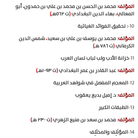
المؤلف
:
محمد بن الحسن بن محمد بن علي بن حمدون
،
أبو
المعالي
،
بهاء الدين البغدادي
(
ت ٥٦٢هـ
)
10-
:
تحقيق الفوائد الغياثية
المؤلف
:
محمد بن يوسف بن علي بن سعيد
،
شمس الدين
الكرماني
(
ت ٧٨٦ هـ
)
11-
خزانة الأدب ولب لباب لسان العرب
المؤلف
:
عبد القادر بن عمر البغدادي
(
ت ١٠٩٣هـ
)
12-
المعجم المفصل في شواهد العربية
المؤلف
:
د
.
إميل بديع يعقوب
13-
الطبقات الكبير
المؤلف
:
محمد بن سعد بن منيع الزهري
(
ت ٢٣٠ هـ
)
14-
المؤتَلِف والمختَلِف