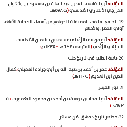
المؤلف
:
أبو القاسم خلف بن عبد الملك بن مسعود بن بشكوال
الخزرجي الأنصاري الأندلسي
(
ت ٥٧٨هـ
19-
الجامع لما في المصنفات الجوامع من أسماء الصحابة الأعلام
أولي الفضل والأحلام
المؤلف
:
أبو موسى الرُّعَيني عيسى بن سليمان الأندلسي
المالِقي الرُّنْدي
(
المتوفى ٦٣٢ هـ
-
١٢٣٥ م
)
20-
بغية الطلب في تاريخ حلب
المؤلف
:
عمر بن أحمد بن هبة الله بن أبي جرادة العقيلي
،
كمال
الدين ابن العديم
(
ت ٦٦٠هـ
)
21-
نور القبس
المؤلف
:
أبو المحاسن يوسف بن أحمد بن محمود اليغموري
(
ت
٦٧٣هـ
)
22-
مختصر تاريخ دمشق لابن عساكر