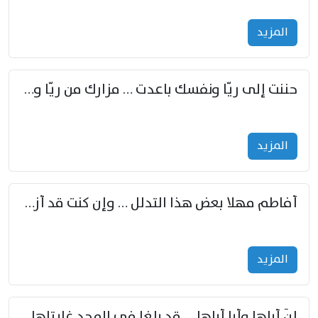
المزید
حننت إلى ريّا ونفسك باعدت … مزارك من ريّا وشعباكما معا
المزید
أفاطم مهلا بعض هذا التدلل … وإن كنت قد أزمعت صرمي فأجملي
المزید
إنّ أباها وأبا أباها … قد بلغا في المجد غايتاها