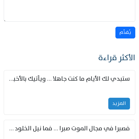
يُقدِّم
الأكثر قراءة
ستبدي لك الأيام ما كنت جاهلا … ويأتيك بالأخبار من لم تزوّد
المزید
فصبرا في مجال الموت صبرا … فما نيل الخلود بمستطاع