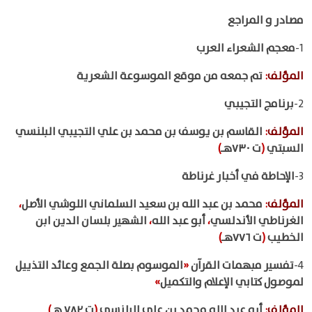
مصادر و المراجع
1-
معجم الشعراء العرب
المؤلف
:
تم جمعه من موقع الموسوعة الشعرية
2-
برنامج التجيبي
المؤلف
:
القاسم بن يوسف بن محمد بن علي التجيبي البلنسي
السبتي
(
ت ٧٣٠هـ
)
3-
الإحاطة في أخبار غرناطة
المؤلف
:
محمد بن عبد الله بن سعيد السلماني اللوشي الأصل
،
الغرناطي الأندلسي
،
أبو عبد الله
،
الشهير بلسان الدين ابن
الخطيب
(
ت ٧٧٦هـ
)
4-
تفسير مبهمات القرآن
«
الموسوم بصلة الجمع وعائد التذييل
لموصول كتابي الإعلام والتكميل
»
المؤلف
:
أبو عبد الله محمد بن علي البلنسي
(
ت ٧٨٢ هـ
)