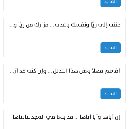
المزید
حننت إلى ريّا ونفسك باعدت … مزارك من ريّا وشعباكما معا
المزید
أفاطم مهلا بعض هذا التدلل … وإن كنت قد أزمعت صرمي فأجملي
المزید
إنّ أباها وأبا أباها … قد بلغا في المجد غايتاها