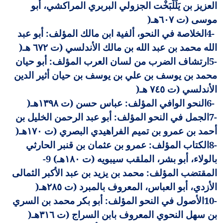
العزيز بن يَلَلْبَخْت الجزولي البربري المراكشي، أبو
موسى (ت ٦٠٧هـ
)
4-
الخلاصة في النحو، ألفية ابن مالك المؤلف: أبو عبد
الله محمد بن عبد الله بن مالك الأندلسي (ت ٦٧٢ هـ
)
5-
ارتشاف الضرب من لسان العرب المؤلف: أبو حيان
محمد بن يوسف بن علي بن يوسف بن حيان أثير الدين
الأندلسي (ت ٧٤٥ هـ
)
6-
النحو الوافي المؤلف: عباس حسن (ت ١٣٩٨هـ
)
7-
الجمل في النحو المؤلف: أبو عبد الرحمن الخليل بن
أحمد بن عمرو بن تميم الفراهيدي البصري (ت ١٧٠هـ
)
8-
الكتاب المؤلف: عمرو بن عثمان بن قنبر الحارثي
بالولاء، أبو بشر، الملقب سيبويه (ت ١٨٠هـ) 9-
المقتضب المؤلف: محمد بن يزيد بن عبد الأكبر الثمالى
الأزدي، أبو العباس، المعروف بالمبرد (ت ٢٨٥هـ
)
10-
الأصول في النحو المؤلف: أبو بكر محمد بن السري
بن سهل النحوي المعروف بابن السراج (ت ٣١٦هـ
)