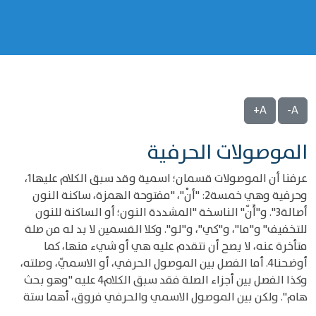
A+
A-
الموصولات الحرفية
عرفنا أن الموصولات قسمان؛ اسمية وقد سبق الكلام عليها1،
وحرفية وهي خمسة2: "أنْ"، "مفتوحة الهمزة، ساكنة النون
أصالة3". و"أَنّ" الناسخة "المشددة النون؛ أو الساكنة للنون
للتخفيف" و"ما"، و"كي"، و"لو". وكلا القسمين لا بد له من صلة
متأخرة عنه، لا يصح أن تتقدم عليه هي أو شيء منها، كما
أوضحنا4. أما الفصل بين الموصول الحرفي، أو الاسميّ، وصلته،
وكذا الفصل بين أجزاء الصلة فقد سبق الكلام4 عليه "وهو بحث
هام". ولكن بين الموصول الاسمي والحرفي فروق، أهما ستة