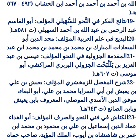
الله بن أحمد بن أحمد بن أحمد ابن الخشاب (٤٩٢ - ٥٦٧
هـ
)
19-
نتائج الفكر في النَّحو للسُّهَيلي المؤلف: أبو القاسم
عبد الرحمن بن عبد الله بن أحمد السهيلي (ت ٥٨١هـ
)
20-
البديع في علم العربية المؤلف: مجد الدين أبو
السعادات المبارك بن محمد بن محمد بن محمد ابن عبد
21-
المقدمة الجزولية في النحو المؤلف: عيسى بن عبد
العزيز بن يَلَلْبَخْت الجزولي البربري المراكشي، أبو
موسى (ت ٦٠٧هـ
)
22-
شرح المفصل للزمخشري المؤلف: يعيش بن علي
بن يعيش ابن أبي السرايا محمد بن علي، أبو البقاء،
موفق الدين الأسدي الموصلي، المعروف بابن يعيش
وبابن الصانع (ت ٦٤٣هـ
)
23-
الكناش في فني النحو والصرف المؤلف: أبو الفداء
عماد الدين إسماعيل بن علي بن محمود بن محمد ابن
عمر بن شاهنشاه بن أيوب، الملك المؤيد، صاحب حماة