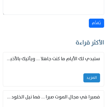
يُقدِّم
الأكثر قراءة
ستبدي لك الأيام ما كنت جاهلا … ويأتيك بالأخبار من لم تزوّد
المزید
فصبرا في مجال الموت صبرا … فما نيل الخلود بمستطاع