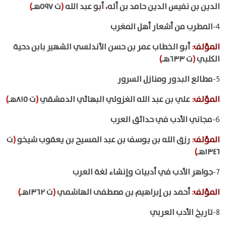
الدين بن نفيس الدين حامد بن أله
،
أبو عبد الله
(
ت ٥٩٧هـ
)
4-
المطرب من أشعار أهل المغرب
المؤلف
:
أبو الخطاب عمر بن حسن الأندلسي الشهير بابن دحية
الكلبي
(
ت ٦٣٣هـ
)
5-
مطالع البدور ومنازل السرور
المؤلف
:
علي بن عبد الله الغزولي البهائي الدمشقي
(
ت ٨١٥هـ
)
6-
مجاني الأدب في حدائق العرب
المؤلف
:
رزق الله بن يوسف بن عبد المسيح بن يعقوب شيخو
(
ت
١٣٤٦هـ
)
7-
جواهر الأدب في أدبيات وإنشاء لغة العرب
المؤلف
:
أحمد بن إبراهيم بن مصطفى الهاشمي
(
ت ١٣٦٢هـ
)
8-
تاريخ الأدب العربي