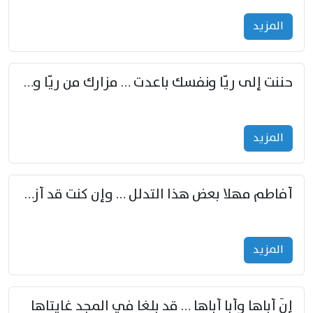
المزید
حننت إلى ريّا ونفسك باعدت … مزارك من ريّا وشعباكما معا
المزید
أفاطم مهلا بعض هذا التدلل … وإن كنت قد أزمعت صرمي فأجملي
المزید
إنّ أباها وأبا أباها … قد بلغا في المجد غايتاها