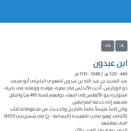
A+
A-
‌‌ابن عبدون
440 - 529 هـ / 1048 - 1135 م
عبد المجيد بن عبد الله بن عبدون الفهري البابرتي أبو محمد.
ذو الوزارتين، أديب الأندلس في عصره، مولده ووفاته في يابرة،
استوزره بنو الأفطس إلى انتهاء دولتهم (سنة 485 هـ) وانتقل
بعدهم إلى خدمة المرابطين.
وكان كاتباً مترسلاً عالماً بالتاريخ والحديث، من محفوظاته كتاب
الأغاني، وهو صاحب القصيدة (البسامة - خ) في شستربتي (4351)
التي مطلعها:
الدهر يوجع بعد العين بالأثر