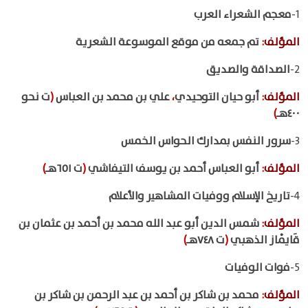
1-
معجم الشعراء العرب
المؤلف
:
تم جمعه من موقع الموسوعة الشعرية
2-
الصداقة والصديق
المؤلف
:
أبو حيان التوحيدي
،
علي بن محمد بن العباس
(
ت نحو
٤٠٠هـ
)
3-
سرور النفس بمدارك الحواس الخمس
المؤلف
:
أبو العباس أحمد بن يوسف التيفاشي
(
ت ٦٥١هـ
)
4-
تاريخ الإسلام ووفيات المشاهير والأعلام
المؤلف
:
شمس الدين أبو عبد الله محمد بن أحمد بن عثمان بن
قَايْماز الذهبي
(
ت ٧٤٨هـ
)
5-
فوات الوفيات
المؤلف
:
محمد بن شاكر بن أحمد بن عبد الرحمن بن شاكر بن