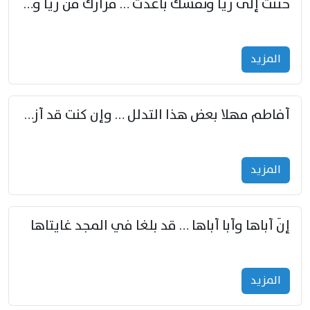
حننت إلى ريّا ونفسك باعدت … مزارك من ريّا وشعباكما معا
المزید
أفاطم مهلا بعض هذا التدلل … وإن كنت قد أزمعت صرمي فأجملي
المزید
إنّ أباها وأبا أباها … قد بلغا في المجد غايتاها
المزید