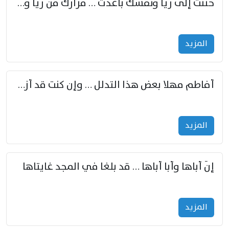
حننت إلى ريّا ونفسك باعدت … مزارك من ريّا وشعباكما معا
المزید
أفاطم مهلا بعض هذا التدلل … وإن كنت قد أزمعت صرمي فأجملي
المزید
إنّ أباها وأبا أباها … قد بلغا في المجد غايتاها
المزید