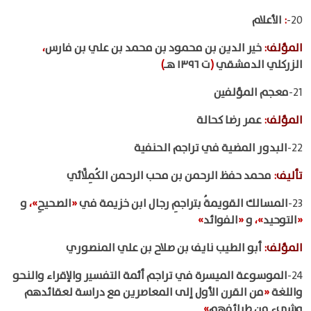
20-
:
الأعلام
المؤلف
:
خير الدين بن محمود بن محمد بن علي بن فارس
،
الزركلي الدمشقي
(
ت ١٣٩٦ هـ
)
21-
معجم المؤلفين
المؤلف
:
عمر رضا كحالة
22-
البدور المضية في تراجم الحنفية
تأليف
:
محمد حفظ الرحمن بن محب الرحمن الكُمِلَّائي
23-
المسالك القويمةُ بتراجمِ رجال ابن خزيمة في
«
الصحيحِ
»،
و
«
التوحيد
»،
و
«
الفوائد
»
المؤلف
:
أبو الطيب نايف بن صلاح بن علي المنصوري
24-
الموسوعة الميسرة في تراجم أئمة التفسير والإقراء والنحو
واللغة
«
من القرن الأول إلى المعاصرين مع دراسة لعقائدهم
وشيء من طرائفهم
»