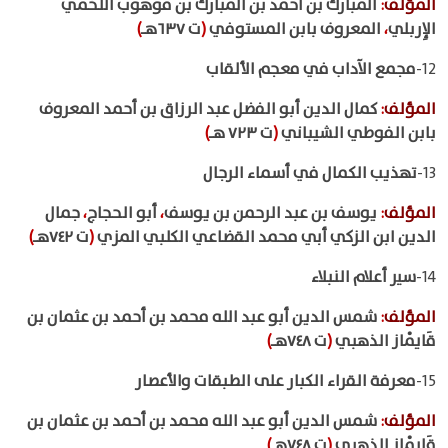
المؤلف
:
المبارك بن أحمد بن المبارك بن موهوب اللخمي
الإِربلي
،
المعروف بابن المستوفي
(
ت ٦٣٧هـ
)
12-
مجمع الآداب في معجم الألقاب
المؤلف
:
كمال الدين أبو الفضل عبد الرزاق بن أحمد المعروف
بابن الفوطي الشيباني
(
ت ٧٢٣ هـ
)
13-
تهذيب الكمال في أسماء الرجال
المؤلف
:
يوسف بن عبد الرحمن بن يوسف
،
أبو الحجاج
،
جمال
الدين ابن الزكي أبي محمد القضاعي الكلبي المزي
(
ت ٧٤٢هـ
)
14-
سير أعلام النبلاء
المؤلف
:
شمس الدين أبو عبد الله محمد بن أحمد بن عثمان بن
قَايْماز الذهبي
(
ت ٧٤٨هـ
)
15-
معرفة القراء الكبار على الطبقات والأعصار
المؤلف
:
شمس الدين أبو عبد الله محمد بن أحمد بن عثمان بن
قَايْماز الذهبي
(
ت ٧٤٨هـ
)