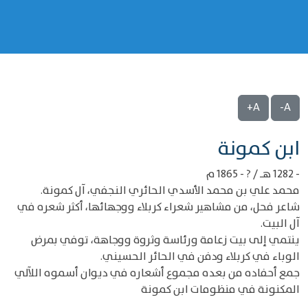
A+
A-
‌‌ابن كمونة
- 1282 هـ / ? - 1865 م
محمد علي بن محمد الأسدي الحائري النجفي، آل كمونة.
شاعر فحل، من مشاهير شعراء كربلاء ووجهائها، أكثر شعره في
آل البيت.
ينتمي إلى بيت زعامة ورئاسة وثروة ووجاهة، توفي بمرض
الوباء في كربلاء ودفن في الحائر الحسيني.
جمع أحفاده من بعده مجموع أشعاره في ديوان أسموه اللآلي
المكنونة في منظومات ابن كمونة