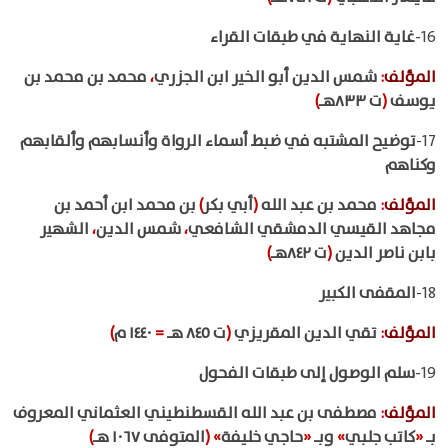
16-
غاية النهاية في طبقات القراء
المؤلف
:
شمس الدين أبو الخير ابن الجزري
،
محمد بن محمد بن
يوسف
(
ت ٨٣٣هـ
)
17-
توضيح المشتبه في ضبط أسماء الرواة وأنسابهم وألقابهم
وكناهم
المؤلف
:
محمد بن عبد الله
(
أبي بكر
)
بن محمد ابن أحمد بن
مجاهد القيسي الدمشقي الشافعي
،
شمس الدين
،
الشهير
بابن ناصر الدين
(
ت ٨٤٢هـ
)
18-
المقفى الكبير
المؤلف
:
تقي الدين المقريزي
(
ت ٨٤٥ هـ
=
١٤٤٠ م
)
19-
سلم الوصول إلى طبقات الفحول
المؤلف
:
مصطفى بن عبد الله القسطنطيني العثماني المعروف
بـ
«
كاتب جلبي
»
وبـ
«
حاجي خليفة
»
(
المتوفى ١٠٦٧ هـ
)