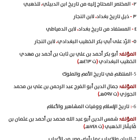
٢
-
المختصر المحتاج إليه من تاريخ ابن الدبيثي
،
للذهبي
٣
-
ذيل تاريخ بغداد
،
لابن النجار
٤
-
المستفاد من تاريخ بغداد
،
لابن الدمياطي
٥
-
الرّد على أبي بكر الخطيب البغدادي
،
لابن النجار
المؤلف
:
أبو بكر أحمد بن علي بن ثابت بن أحمد بن مهدي
الخطيب البغدادي
(
ت ٤٦٣هـ
)
5-
المنتظم في تاريخ الأمم والملوك
المؤلف
:
جمال الدين أبو الفرج عبد الرحمن بن علي بن محمد
الجوزي
(
ت ٥٩٧هـ
)
6-
:
تاريخ الإسلام ووفيات المشاهير والأعلام
المؤلف
:
شمس الدين أبو عبد الله محمد بن أحمد بن عثمان بن
قَايْماز الذهبي
(
ت ٧٤٨هـ
)
7-
البيان والإعراب عما بأرض مصر من الأعراب