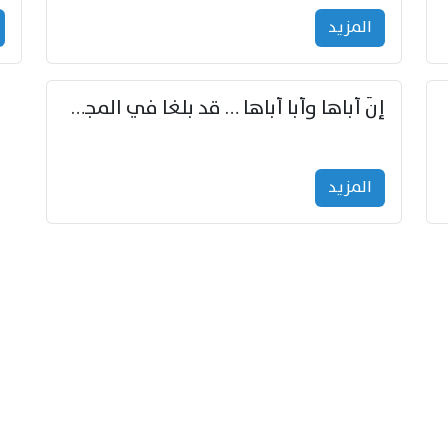
المزید
إنّ أباها وأبا أباها … قد بلغا في المجد غايتاها
المزید