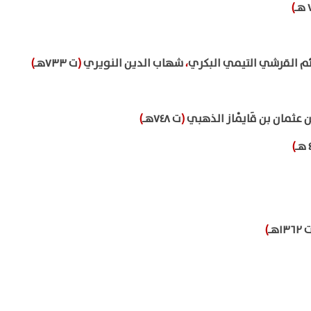
)
ئم القرشي التيمي البكري
،
شهاب الدين النويري
(
ت ٧٣٣هـ
)
عثمان بن قَايْماز الذهبي
(
ت ٧٤٨هـ
)
)
١٣٦٢هـ
)