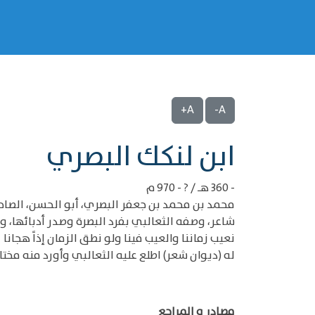
A+
A-
‌‌ابن لنكك البصري
- 360 هـ / ? - 970 م
محمد بن محمد بن جعفر البصري، أبو الحسن، الصاحب
شاعر، وصفه الثعالبي بفرد البصرة وصدر أدبائها، 
نعيب زماننا والعيب فينا ولو نطق الزمان إذاً هجانا
له (ديوان شعر) اطلع عليه الثعالبي وأورد منه مختا
مصادر و المراجع