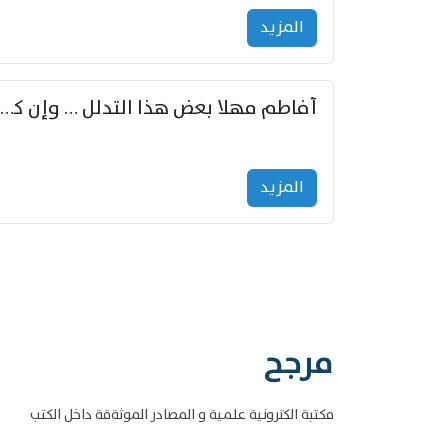
المزید
أفاطم مهلا بعض هذا التدلل … وإن كنت قد أزمعت صرمي فأجملي
المزید
مرجح
مكتبة الكترونية علمية و المصادر الموثةقة داخل الكتب