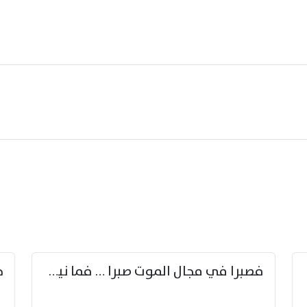
زوّد
فصبرا في مجال الموت صبرا … فما نيل الخلود بمستطاع