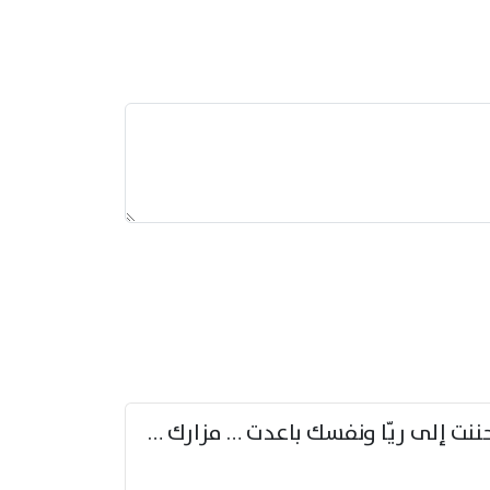
حننت إلى ريّا ونفسك باعدت … مزارك من ريّا وشعباكما معا