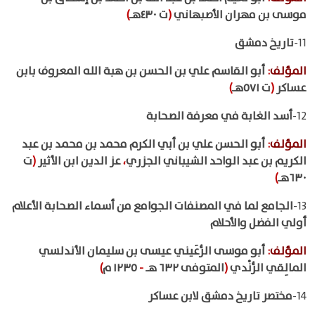
موسى بن مهران الأصبهاني
(
ت ٤٣٠هـ
)
11-
تاريخ دمشق
المؤلف
:
أبو القاسم علي بن الحسن بن هبة الله المعروف بابن
عساكر
(
ت ٥٧١هـ
)
12-
أسد الغابة في معرفة الصحابة
المؤلف
:
أبو الحسن علي بن أبي الكرم محمد بن محمد بن عبد
الكريم بن عبد الواحد الشيباني الجزري
،
عز الدين ابن الأثير
(
ت
٦٣٠هـ
)
13-
الجامع لما في المصنفات الجوامع من أسماء الصحابة الأعلام
أولي الفضل والأحلام
المؤلف
:
أبو موسى الرُّعَيني عيسى بن سليمان الأندلسي
المالِقي الرُّنْدي
(
المتوفى ٦٣٢ هـ
-
١٢٣٥ م
)
14-
مختصر تاريخ دمشق لابن عساكر