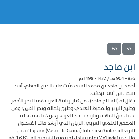
A+
A-
‌‌ابن ماجد
836 - 904 هـ / 1432 - 1498 م
أحمد بن ماجد بن محمد السعديّ شهاب الدين المعلم، أسد
البحر، ابن أبي الركائب.
يقال له (السائح ماجد) ، من كبار ربابنة العرب في البحر الأحمر
وخليج البربر والمحيط الهندي وخليج بنجالة وبحر الصين؛ ومن
علماء فنّ الملاحة وتاريخه عند العرب، وهو كما في مجلة
المجمع العلمي العربي، الربان الذي أرشد قائد الأسطول
البرتغالي فاسكودي غاما (Vasco de Gama) في رحلته من
مالندي (Me'linde) على ساحل إفريقية الشرقية إلى (كلكتا) في