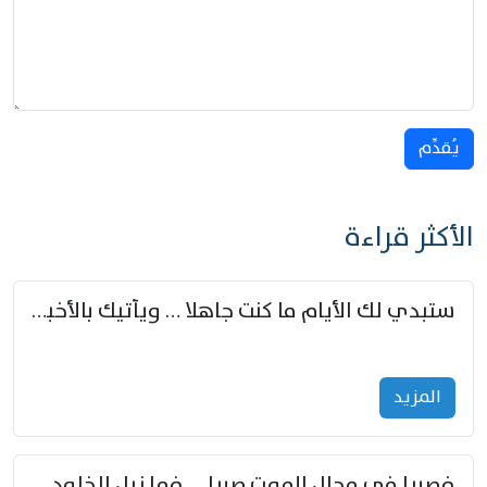
يُقدِّم
الأكثر قراءة
ستبدي لك الأيام ما كنت جاهلا … ويأتيك بالأخبار من لم تزوّد
المزید
فصبرا في مجال الموت صبرا … فما نيل الخلود بمستطاع