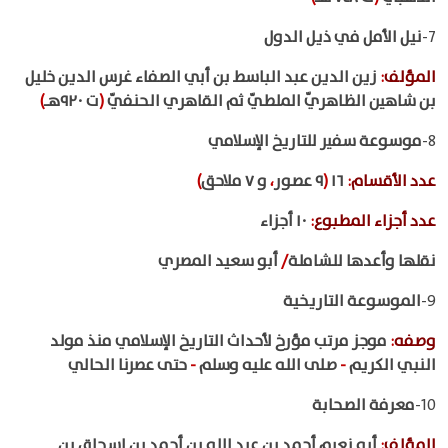
7-
نيل الأمل في ذيل الدول
المؤلف
:
زين الدين عبد الباسط بن أبي الصفاء غرس الدين خليل
بن شاهين الظاهريّ الملطيّ ثم القاهري الحنفيّ
(
ت ٩٢٠هـ
)
8-
موسوعة سفير للتاريخ الإسلامي
عدد الأقسام
:
١٦
(
٩ عصور
،
و ٧ ملاحق
)
عدد أجزاء المطبوع
:
١٠ أجزاء
نقلها وأعدها للشاملة
/
أبو سعيد المصري
9-
الموسوعة التاريخية
وصفه
:
موجز مرتب مؤرخ لأحداث التاريخ الإسلامي منذ مولد
النبي الكريم
-
صلى الله عليه وسلم
-
حتى عصرنا الحالي
10-
معرفة الصحابة
المؤلف
:
أبو نعيم أحمد بن عبد الله بن أحمد بن إسحاق بن