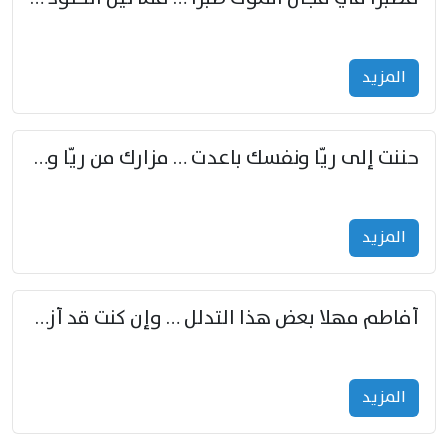
المزید
حننت إلى ريّا ونفسك باعدت … مزارك من ريّا وشعباكما معا
المزید
أفاطم مهلا بعض هذا التدلل … وإن كنت قد أزمعت صرمي فأجملي
المزید