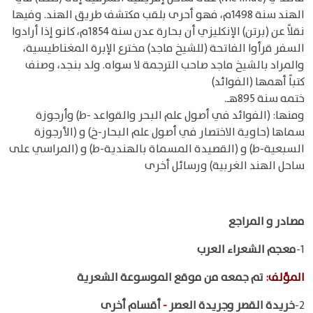
الهند سنة 1498م، فهو أحرى بلقب مكتشف طريق الهند. وفيها
نقلاً عن (برتن) الإنكليزي أن بحارة عدن سنة 1854م، كانو إذا أرادوا
السفر قرأوا الفاتحة (للشيخ ماجد) مخترع الإبرة المغناطيسية،
والمراد بالشيخ ماجد صاحب الترجمة لا سواه. ولد بنجد، وصنف
كتباً أهمها (الفوائد)
ختمه سنة 895هـ.
ومنها: (الفوائد في أصول علم البحر والقواعد -ط) وأرجوزة
سماها (حاوية الاختصار في أصول علم البحار-خ) و (الأرجوزة
السبعية-ط) و (القصيدة المسماة بالهندية-ط) و (المراسي على
ساحل الهند الغربية) ورسائل أخرى
مصادر و المراجع
1-
معجم الشعراء العرب
المؤلف
:
تم جمعه من موقع الموسوعة الشعرية
2-
خريدة القصر وجريدة العصر
-
أقسام أخرى