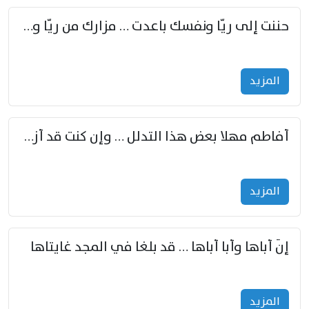
حننت إلى ريّا ونفسك باعدت … مزارك من ريّا وشعباكما معا
المزید
أفاطم مهلا بعض هذا التدلل … وإن كنت قد أزمعت صرمي فأجملي
المزید
إنّ أباها وأبا أباها … قد بلغا في المجد غايتاها
المزید