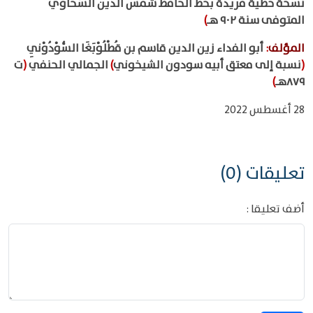
نسخة خطية فريدة بخطِّ الحافظ شمس الدين السَّخاوي
المتوفى سنة ٩٠٢ هـ
)
المؤلف
:
أبو الفداء زين الدين قاسم بن قُطْلُوْبَغَا السُّوْدُوْنِي
(
نسبة إلى معتق أبيه سودون الشيخوني
)
الجمالي الحنفي
(
ت
٨٧٩هـ
)
28 أغسطس 2022
تعليقات (0)
أضف تعليقا :