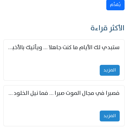
يُقدِّم
الأكثر قراءة
ستبدي لك الأيام ما كنت جاهلا … ويأتيك بالأخبار من لم تزوّد
المزید
فصبرا في مجال الموت صبرا … فما نيل الخلود بمستطاع
المزید