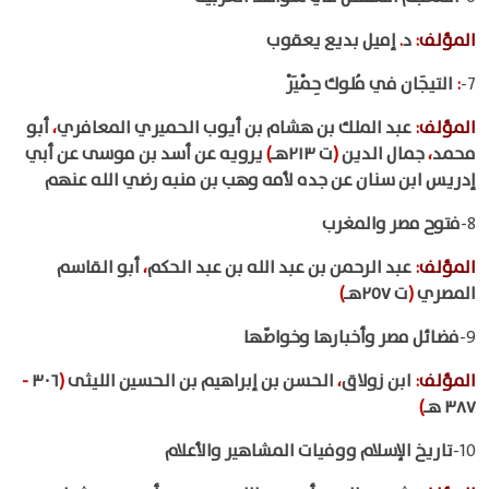
المؤلف
:
د
.
إميل بديع يعقوب
7-
:
التيجَان في مُلوك حِمْيَرْ
المؤلف
:
عبد الملك بن هشام بن أيوب الحميري المعافري
،
أبو
محمد
،
جمال الدين
(
ت ٢١٣هـ
)
يرويه عن أسد بن موسى عن أبي
إدريس ابن سنان عن جده لأمه وهب بن منبه رضي الله عنهم
8-
فتوح مصر والمغرب
المؤلف
:
عبد الرحمن بن عبد الله بن عبد الحكم
،
أبو القاسم
المصري
(
ت ٢٥٧هـ
)
9-
فضائل مصر وأخبارها وخواصّها
المؤلف
:
ابن زولاق
،
الحسن بن إبراهيم بن الحسين الليثى
(
٣٠٦
-
٣٨٧ هـ‍
)
10-
تاريخ الإسلام ووفيات المشاهير والأعلام