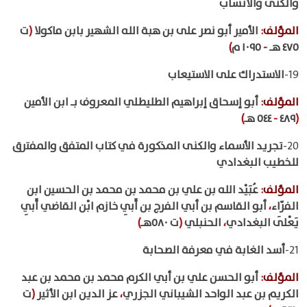
والكنى والأنساب
المؤلف
:
الأمير أبو نصر على بن هبة الله الشهير بابن ماكولا
(
ت
٤٧٥ هـ
-
١٠٩٥ م
)
19-
الاستدراك على الاستيعاب
المؤلف
:
أبو إسحاق إبراهيم الطليطلي المعروف بـ ابن الأمين
(
٤٨٩
-
٥٤٤ هـ
)
20-
تجريد الأسماء والكنى المذكورة في كتاب المتفق والمفترق
للخطيب البغدادي
المؤلف
:
عُبَيْد الله بن علي بن محمد بن محمد بن الحسين ابن
الفرّاء
،
أبو القاسم بن أبي الفرج بن أَبِي خازم ابْن القاضي أَبِي
يَعْلَى البغدادي
،
الحنبلي
(
ت ٥٨٠هـ
)
21-
أسد الغابة في معرفة الصحابة
المؤلف
:
أبو الحسن علي بن أبي الكرم محمد بن محمد بن عبد
الكريم بن عبد الواحد الشيباني الجزري
،
عز الدين ابن الأثير
(
ت