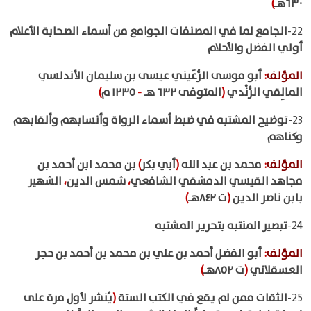
٦٣٠هـ
)
22-
الجامع لما في المصنفات الجوامع من أسماء الصحابة الأعلام
أولي الفضل والأحلام
المؤلف
:
أبو موسى الرُّعَيني عيسى بن سليمان الأندلسي
المالِقي الرُّنْدي
(
المتوفى ٦٣٢ هـ
-
١٢٣٥ م
)
23-
توضيح المشتبه في ضبط أسماء الرواة وأنسابهم وألقابهم
وكناهم
المؤلف
:
محمد بن عبد الله
(
أبي بكر
)
بن محمد ابن أحمد بن
مجاهد القيسي الدمشقي الشافعي
،
شمس الدين
،
الشهير
بابن ناصر الدين
(
ت ٨٤٢هـ
)
24-
تبصير المنتبه بتحرير المشتبه
المؤلف
:
أبو الفضل أحمد بن علي بن محمد بن أحمد بن حجر
العسقلاني
(
ت ٨٥٢هـ
)
25-
الثقات ممن لم يقع في الكتب الستة
(
يُنشر لأول مرة على