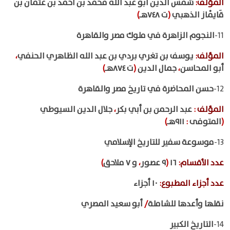
المؤلف
:
شمس الدين أبو عبد الله محمد بن أحمد بن عثمان بن
قَايْماز الذهبي
(
ت ٧٤٨هـ
)
11-
النجوم الزاهرة في ملوك مصر والقاهرة
المؤلف
:
يوسف بن تغري بردي بن عبد الله الظاهري الحنفي
،
أبو المحاسن
،
جمال الدين
(
ت ٨٧٤هـ
)
12-
حسن المحاضرة في تاريخ مصر والقاهرة
المؤلف
:
عبد الرحمن بن أبي بكر
،
جلال الدين السيوطي
(
المتوفى
:
٩١١هـ
)
13-
موسوعة سفير للتاريخ الإسلامي
عدد الأقسام
:
١٦
(
٩ عصور
،
و ٧ ملاحق
)
عدد أجزاء المطبوع
:
١٠ أجزاء
نقلها وأعدها للشاملة
/
أبو سعيد المصري
14-
التاريخ الكبير