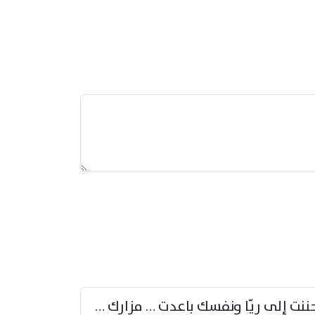
حننت إلى ريّا ونفسك باعدت … مزارك من ريّا وشعباكما معا