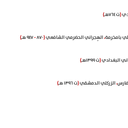
فدي
(
ت ٧٦٤هـ
)
لي بامخرمة
،
الهِجراني الحضرمي الشافعي
(
٨٧٠
-
٩٤٧ هـ
)
اني البغدادي
(
ت ١٣٩٩هـ
)
فارس
،
الزركلي الدمشقي
(
ت ١٣٩٦ هـ
)