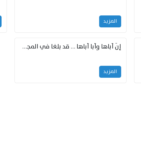
المزید
إنّ أباها وأبا أباها … قد بلغا في المجد غايتاها
المزید