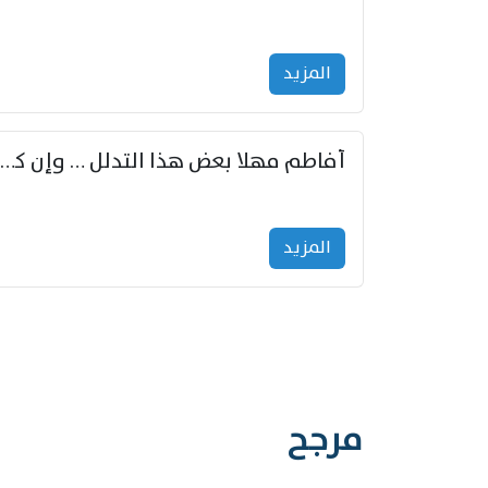
المزید
أفاطم مهلا بعض هذا التدلل … وإن كنت قد أزمعت صرمي فأجملي
المزید
مرجح