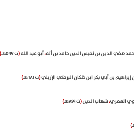
د صفي الدين بن نفيس الدين حامد بن أله
،
أبو عبد الله
(
ت ٥٩٧هـ
)
راهيم بن أبي بكر ابن خلكان البرمكي الإربلي
(
ت ٦٨١هـ
)
دوي العمري
،
شهاب الدين
(
ت ٧٤٩هـ
)
)