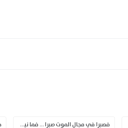
زوّد
فصبرا في مجال الموت صبرا … فما نيل الخلود بمستطاع