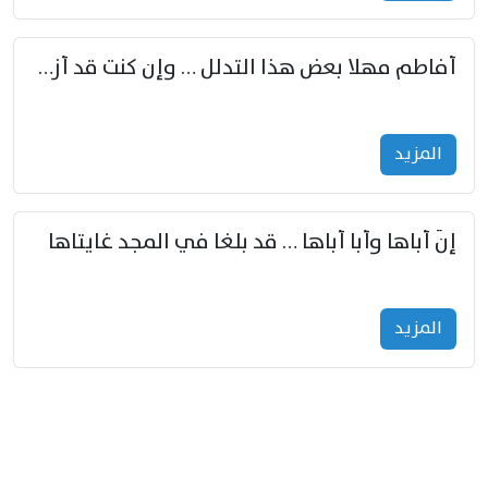
أفاطم مهلا بعض هذا التدلل … وإن كنت قد أزمعت صرمي فأجملي
المزید
إنّ أباها وأبا أباها … قد بلغا في المجد غايتاها
المزید