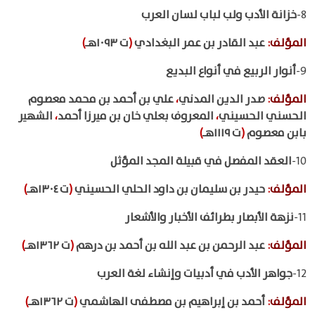
8-
خزانة الأدب ولب لباب لسان العرب
المؤلف
:
عبد القادر بن عمر البغدادي
(
ت ١٠٩٣هـ
)
9-
أنوار الربيع في أنواع البديع
المؤلف
:
صدر الدين المدني
،
علي بن أحمد بن محمد معصوم
الحسني الحسيني
،
المعروف بعلي خان بن ميرزا أحمد
،
الشهير
بابن معصوم
(
ت ١١١٩هـ
)
10-
العقد المفصل في قبيلة المجد المؤثل
المؤلف
:
حيدر بن سليمان بن داود الحلي الحسيني
(
ت ١٣٠٤هـ
)
11-
نزهة الأبصار بطرائف الأخبار والأشعار
المؤلف
:
عبد الرحمن بن عبد الله بن أحمد بن درهم
(
ت ١٣٦٢هـ
)
12-
جواهر الأدب في أدبيات وإنشاء لغة العرب
المؤلف
:
أحمد بن إبراهيم بن مصطفى الهاشمي
(
ت ١٣٦٢هـ
)