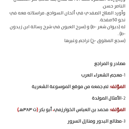
الناصر حسن.
وأورد الصلاح الصفدي في ألحان السواجع، مراسلاته معه في
نحو 50صفحة.
له (ديوان شعر -ط) و (سرح العيون في شرح رسالة ابن زيدون
-ط) .
(سجع المطوق -خ) تراجم وغيرها
مصادر و المراجع
1-
معجم الشعراء العرب
المؤلف
:
تم جمعه من موقع الموسوعة الشعرية
2-
الأمثال المولدة
المؤلف
:
محمد بن العباس الخوارزمي
،
أبو بكر
(
ت ٣٨٣هـ
)
3-
مطالع البدور ومنازل السرور