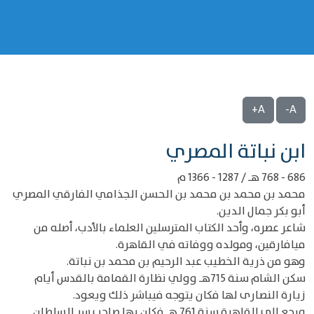
A+
A-
‌‌ابن نباتة المصري
686 - 768 هـ / 1287 - 1366 م
محمد بن محمد بن محمد بن الحسن الجذامي الفارقي المصري
أبو بكر جمال الدين.
شاعر عصره، وأحد الكتاب المترسلين العلماء بالأدب، أصله من
ميافارقين، ومولده ووفاته في القاهرة.
وهو من ذرية الخطيب عبد الرحيم بن محمد بن نباتة.
سكن الشام سنة 715هـ‍ وولي نظارة القمامة بالقدس أيام
زيارة النصارى لها فكان يتوجه فيباشر ذلك ويعود.
ورجع إلى القاهرة سنة 761 هـ فكان بها صاحب سر السلطان