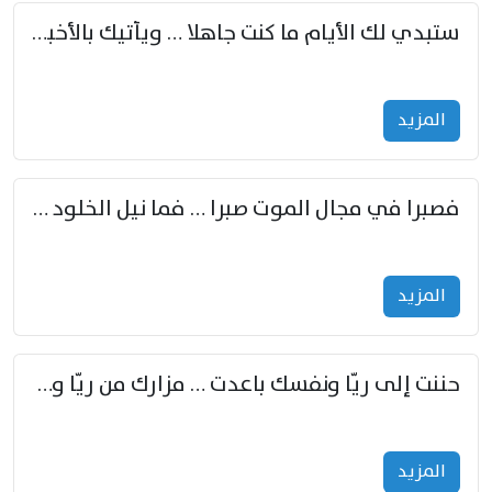
ستبدي لك الأيام ما كنت جاهلا … ويأتيك بالأخبار من لم تزوّد
المزید
فصبرا في مجال الموت صبرا … فما نيل الخلود بمستطاع
المزید
حننت إلى ريّا ونفسك باعدت … مزارك من ريّا وشعباكما معا
المزید