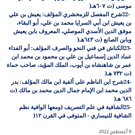
موسى (ت ٦٠٧هـ
)
22-
شرح المفصل للزمخشري المؤلف: يعيش بن علي
بن يعيش ابن أبي السرايا محمد بن علي، أبو البقاء،
موفق الدين الأسدي الموصلي، المعروف بابن يعيش
وبابن الصانع (ت ٦٤٣هـ
)
23-
الكناش في فني النحو والصرف المؤلف: أبو الفداء
عماد الدين إسماعيل بن علي بن محمود بن محمد ابن
عمر بن شاهنشاه بن أيوب، الملك المؤيد، صاحب حماة
(ت ٧٣٢ هـ
)
24-
شرح ابن الناظم على ألفية ابن مالك المؤلف: بدر
الدين محمد ابن الإمام جمال الدين محمد بن مالك (ت
٦٨٦ هـ
)
25-
الشافية في علم التصريف (ومعها الوافية نظم
الشافية للنيساري - المتوفى في القرن ١٢
)
9 أغسطس 2022