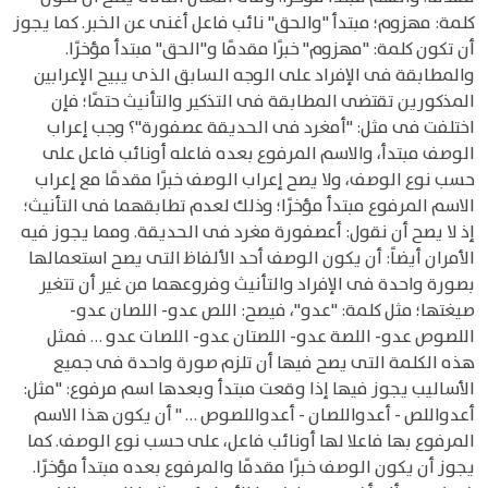
كلمة: مهزوم؛ مبتدأ "والحق" نائب فاعل أغنى عن الخبر. كما يجوز
أن تكون كلمة: "مهزوم" خبرًا مقدمًا و"الحق" مبتدأ مؤخرًا.
والمطابقة فى الإفراد على الوجه السابق الذى يبيح الإعرابين
المذكورين تقتضى المطابقة فى التذكير والتأنيث حتمًا؛ فإن
اختلفت فى مثل: "أمغرد فى الحديقة عصفورة"؟ وجب إعراب
الوصف مبتدأ، والاسم المرفوع بعده فاعله أونائب فاعل على
حسب نوع الوصف، ولا يصح إعراب الوصف خبرًا مقدمًا مع إعراب
الاسم المرفوع مبتدأ مؤخرًا؛ وذلك لعدم تطابقهما فى التأنيث؛
إذ لا يصح أن نقول: أعصفورة مغرد فى الحديقة. ومما يجوز فيه
الأمران أيضاً: أن يكون الوصف أحد الألفاظ التى يصح استعمالها
بصورة واحدة فى الإفراد والتأنيث وفروعهما من غير أن تتغير
صيغتها؛ مثل كلمة: "عدو"، فيصح: اللص عدو- اللصان عدو-
اللصوص عدو- اللصة عدو- اللصتان عدو- اللصات عدو … فمثل
هذه الكلمة التى يصح فيها أن تلزم صورة واحدة فى جميع
الأساليب يجوز فيها إذا وقعت مبتدأ وبعدها اسم مرفوع: "مثل:
أعدواللص - أعدواللصان - أعدواللصوص … " أن يكون هذا الاسم
المرفوع بها فاعلا لها أونائب فاعل، على حسب نوع الوصف. كما
يجوز أن يكون الوصف خبرًا مقدمًا والمرفوع بعده مبتدأ مؤخرًا.