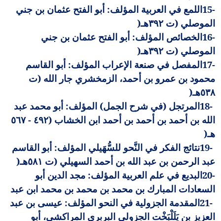
15-
اللمع في العربية المؤلف: أبو الفتح عثمان بن جني
الموصلي (ت ٣٩٢هـ
)
16-
الخصائص المؤلف: أبو الفتح عثمان بن جني
الموصلي (ت ٣٩٢هـ
)
17-
المفصل في صنعة الإعراب المؤلف: أبو القاسم
محمود بن عمرو بن أحمد، الزمخشري جار الله (ت
٥٣٨هـ
)
18-
المرتجل (في شرح الجمل) المؤلف: أبو محمد عبد
الله بن أحمد بن أحمد بن أحمد ابن الخشاب (٤٩٢ - ٥٦٧
هـ
)
19-
نتائج الفكر في النَّحو للسُّهَيلي المؤلف: أبو القاسم
عبد الرحمن بن عبد الله بن أحمد السهيلي (ت ٥٨١هـ
)
20-
البديع في علم العربية المؤلف: مجد الدين أبو
السعادات المبارك بن محمد بن محمد بن محمد ابن عبد
21-
المقدمة الجزولية في النحو المؤلف: عيسى بن عبد
العزيز بن يَلَلْبَخْت الجزولي البربري المراكشي، أبو