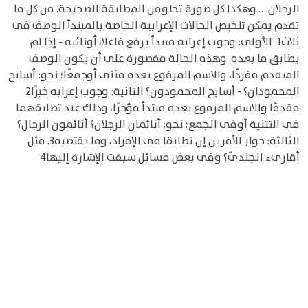
الرجلان … وهكذا كل صورة تخلومن المطابقة الصحيحة. من كل ما
تقدم يمكن تلخيص الحالات الإعرابية الخاصة بالمبتدأ الوصف فى
ثلاث1: الأولى: وجوب إعرابه مبتدأ يرفع فاعلا، أونائبه - إذا لم
يطابق ما بعده. وهذه الحالة مقصورة على أن يكون الوصف
المتقدم مفردًا، والاسم المرفوع بعده مثنى أوجمعًا؛ نحو: أسابح
المحمودان؟ - أسابح المحمودون؟ الثانية: وجوب إعرابه خبرًا2
مقدمًا والاسم المرفوع بعده مبتدأ مؤخرًا، وذلك عند تطابقهما
فى التثنية أوفى الجمع؛ نحو: أنائمان الرجلان؟ أنائمون الرجال؟
الثالثة: جواز الأمرين إن تطابقا فى الإفراد، وما يقتضيه3. مثل
أقارىء الجندىّ؟ وفى بعض مسائل سبقت الإشارة إليها4