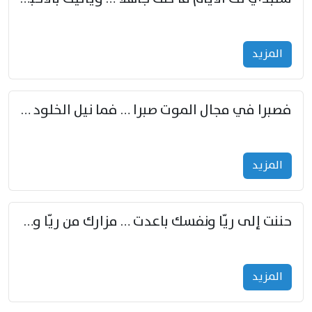
المزید
فصبرا في مجال الموت صبرا … فما نيل الخلود بمستطاع
المزید
حننت إلى ريّا ونفسك باعدت … مزارك من ريّا وشعباكما معا
المزید