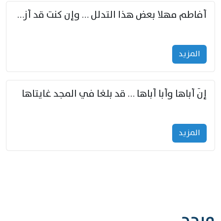
أفاطم مهلا بعض هذا التدلل … وإن كنت قد أزمعت صرمي فأجملي
المزید
إنّ أباها وأبا أباها … قد بلغا في المجد غايتاها
المزید
مرجح