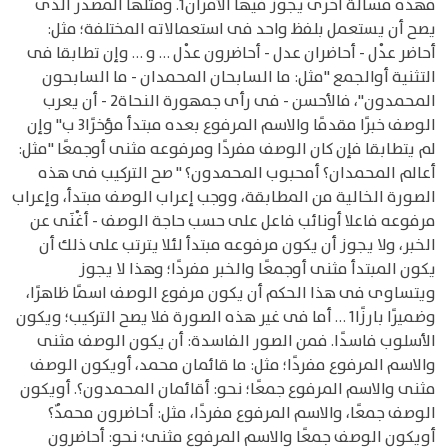
فهذه مسألة أخرى يجوز فيها الأمران1. ومثلها المصدر الذى
يصح أن يستعمل بلفظ واحد فى استعمالاته المختلفة؛ مثل:
أحاضر عدْل - أحاضران عدل - أحاضرون عدْل … و … وإن تطابقا فى
التثنية أوالجمع "مثل: ما السابحان المحمدان - ما السابحون
المحمدون"، فالأحسن - فى رأى جمهورة النحاة2 - أن يعرب
الوصف خبرًا مقدمًا والاسم المرفوع بعده مبتدأ مؤخرًا3 ب" وإن
لم يتطابقا فإن كان الوصف مفردًا ومرفوعه مثنى أوجمعًا "مثل:
أعالم المحمدان؟ أمحبوب المحمدون؟ " صح التركيب فى هذه
الصورة الخالية من المطابقة، ووجب إعراب الوصف مبتدأ، وإعراب
مرفوعه فاعلا أونائب فاعل على حسب حاجة الوصف - أغْنَى عن
الخبر، ولا يجوز أن يكون مرفوعه مبتدأ لئلا يترتب على ذلك أن
يكون المبتدأ مثنى أوجمعًا والخبر مفردًا؛ وهذا لا يجوز
ويتساوى فى هذا الحكم أن يكون مرفوع الوصف اسمًا ظاهرًا،
وضميرًا بارزًا1 … أما فى غير هذه الصورة فلا يصح التركيب؛ ويكون
الأسلوب فاسدًا. فمن الصور الفاسدة: أن يكون الوصف مثنى
والاسم المرفوع مفردًا؛ مثل: ما قائمان محمد، أويكون الوصف
مثنى والاسم المرفوع جمعًا؛ نحو: أقائمان المحمدون؟. أويكون
الوصف جمعًا، والاسم المرفوع مفردًا، مثل: أحاضرون محمدٌ؟
أويكون الوصف جمعًا والاسم المرفوع مثنى؛ نحو: أحاضرون