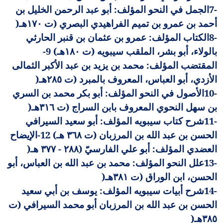
7-
الجمل في النحو المؤلف: أبو عبد الرحمن الخليل بن
أحمد بن عمرو بن تميم الفراهيدي البصري (ت ١٧٠هـ
)
8-
الكتاب المؤلف: عمرو بن عثمان بن قنبر الحارثي
بالولاء، أبو بشر، الملقب سيبويه (ت ١٨٠هـ) 9-
المقتضب المؤلف: محمد بن يزيد بن عبد الأكبر الثمالى
الأزدي، أبو العباس، المعروف بالمبرد (ت ٢٨٥هـ
)
10-
الأصول في النحو المؤلف: أبو بكر محمد بن السري
بن سهل النحوي المعروف بابن السراج (ت ٣١٦هـ
)
11-
شرح كتاب سيبويه المؤلف: أبو سعيد السيرافي
الحسن بن عبد الله بن المرزبان (ت ٣٦٨ هـ) 12-الإيضاح
العضدي المؤلف: أبو علي الفارسيّ (٢٨٨ - ٣٧٧ هـ
)
13-
علل النحو المؤلف: محمد بن عبد الله بن العباس، أبو
الحسن، ابن الوراق (ت ٣٨١هـ
)
14-
شرح أبيات سيبويه المؤلف: يوسف بن أبي سعيد
الحسن بن عبد الله بن المرزبان أبو محمد السيرافي (ت
٣٨٥هـ
)