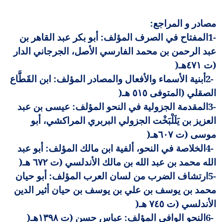
مصادر و المراجع
:
1-
المفتاح في الصرف المؤلف: أبو بكر عبد القاهر بن
عبد الرحمن بن محمد الفارسي الأصل، الجرجاني الدار
(ت ٤٧١هـ
)
2-
أبنية الأسماء والأفعال والمصادر المؤلف: ابن القَطَّاع
الصقلي (المتوفى ٥١٥ هـ
)
3-
المقدمة الجزولية في النحو المؤلف: عيسى بن عبد
العزيز بن يَلَلْبَخْت الجزولي البربري المراكشي، أبو
موسى (ت ٦٠٧هـ
)
4-
الخلاصة في النحو، ألفية ابن مالك المؤلف: أبو عبد
الله محمد بن عبد الله بن مالك الأندلسي (ت ٦٧٢ هـ
)
5-
ارتشاف الضرب من لسان العرب المؤلف: أبو حيان
محمد بن يوسف بن علي بن يوسف بن حيان أثير الدين
الأندلسي (ت ٧٤٥ هـ
)
6-
النحو الوافي المؤلف: عباس حسن (ت ١٣٩٨هـ
)